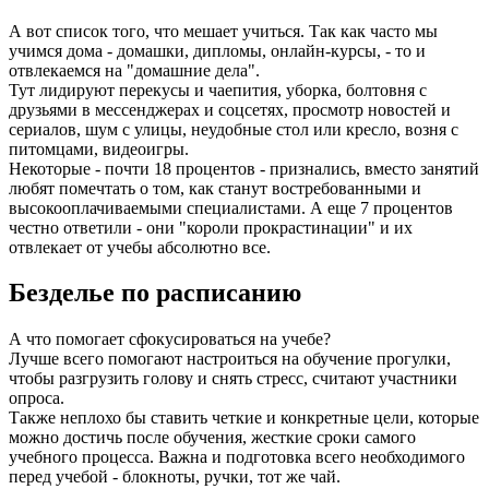
А вот список того, что мешает учиться. Так как часто мы
учимся дома - домашки, дипломы, онлайн-курсы, - то и
отвлекаемся на "домашние дела".
Тут лидируют перекусы и чаепития, уборка, болтовня с
друзьями в мессенджерах и соцсетях, просмотр новостей и
сериалов, шум с улицы, неудобные стол или кресло, возня с
питомцами, видеоигры.
Некоторые - почти 18 процентов - признались, вместо занятий
любят помечтать о том, как станут востребованными и
высокооплачиваемыми специалистами. А еще 7 процентов
честно ответили - они "короли прокрастинации" и их
отвлекает от учебы абсолютно все.
Безделье по расписанию
А что помогает сфокусироваться на учебе?
Лучше всего помогают настроиться на обучение прогулки,
чтобы разгрузить голову и снять стресс, считают участники
опроса.
Также неплохо бы ставить четкие и конкретные цели, которые
можно достичь после обучения, жесткие сроки самого
учебного процесса. Важна и подготовка всего необходимого
перед учебой - блокноты, ручки, тот же чай.