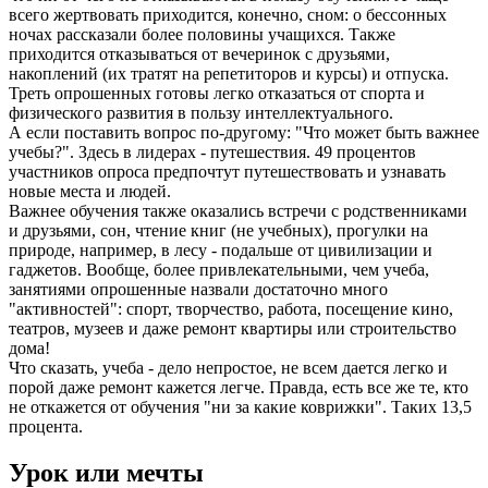
всего жертвовать приходится, конечно, сном: о бессонных
ночах рассказали более половины учащихся. Также
приходится отказываться от вечеринок с друзьями,
накоплений (их тратят на репетиторов и курсы) и отпуска.
Треть опрошенных готовы легко отказаться от спорта и
физического развития в пользу интеллектуального.
А если поставить вопрос по-другому: "Что может быть важнее
учебы?". Здесь в лидерах - путешествия. 49 процентов
участников опроса предпочтут путешествовать и узнавать
новые места и людей.
Важнее обучения также оказались встречи с родственниками
и друзьями, сон, чтение книг (не учебных), прогулки на
природе, например, в лесу - подальше от цивилизации и
гаджетов. Вообще, более привлекательными, чем учеба,
занятиями опрошенные назвали достаточно много
"активностей": спорт, творчество, работа, посещение кино,
театров, музеев и даже ремонт квартиры или строительство
дома!
Что сказать, учеба - дело непростое, не всем дается легко и
порой даже ремонт кажется легче. Правда, есть все же те, кто
не откажется от обучения "ни за какие коврижки". Таких 13,5
процента.
Урок или мечты