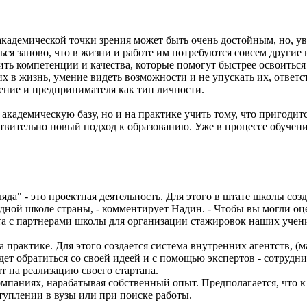
академической точки зрения может быть очень достойным, но, ув
я заново, что в жизни и работе им потребуются совсем другие 
вить компетенции и качества, которые помогут быстрее освоитьс
их в жизнь, умение видеть возможности и не упускать их, отв
ение и предпринимателя как тип личности.
 академическую базу, но и на практике учить тому, что пригодит
твительно новый подход к образованию. Уже в процессе обучени
а" - это проектная деятельность. Для этого в штате школы созд
одной школе страны, - комментирует Надин. - Чтобы вы могли оц
ота с партнерами школы для организации стажировок наших учен
 практике. Для этого создается система внутренних агентств, (м
удет обратиться со своей идеей и с помощью экспертов - сотруд
 на реализацию своего стартапа.
компаниях, нарабатывая собственный опыт. Предполагается, что
туплении в вузы или при поиске работы.