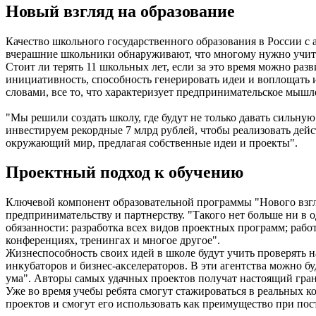
Новый взгляд на образование
Качество школьного государственного образования в России с 
вчерашние школьники обнаруживают, что многому нужно учитьс
Стоит ли терять 11 школьных лет, если за это время можно раз
инициативность, способность генерировать идеи и воплощать 
словами, все то, что характеризует предпринимательское мышл
"Мы решили создать школу, где будут не только давать сильную
инвестируем рекордные 7 млрд рублей, чтобы реализовать дейс
окружающий мир, предлагая собственные идеи и проекты".
Проектный подход к обучению
Ключевой компонент образовательной программы "Нового взгляд
предпринимательству и партнерству. "Такого нет больше ни в 
обязанности: разработка всех видов проектных программ; раб
конференциях, тренингах и многое другое".
Жизнеспособность своих идей в школе будут учить проверять на
инкубаторов и бизнес-акселераторов. В эти агентства можно б
ума". Авторы самых удачных проектов получат настоящий грант
Уже во время учебы ребята смогут стажироваться в реальных 
проектов и смогут его использовать как преимущество при пос