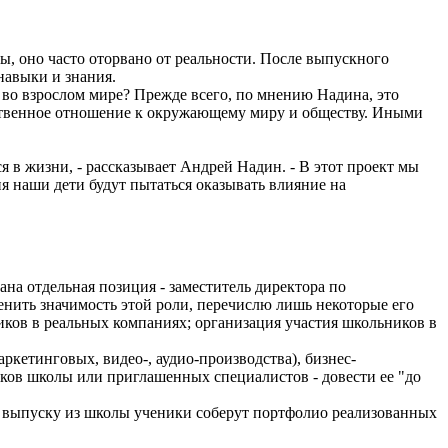
ы, оно часто оторвано от реальности. После выпускного
навыки и знания.
я во взрослом мире? Прежде всего, по мнению Надина, это
етственное отношение к окружающему миру и обществу. Иными
ся в жизни, - рассказывает Андрей Надин. - В этот проект мы
я наши дети будут пытаться оказывать влияние на
ана отдельная позиция - заместитель директора по
енить значимость этой роли, перечислю лишь некоторые его
иков в реальных компаниях; организация участия школьников в
аркетинговых, видео-, аудио-производства), бизнес-
ников школы или приглашенных специалистов - довести ее "до
 к выпуску из школы ученики соберут портфолио реализованных