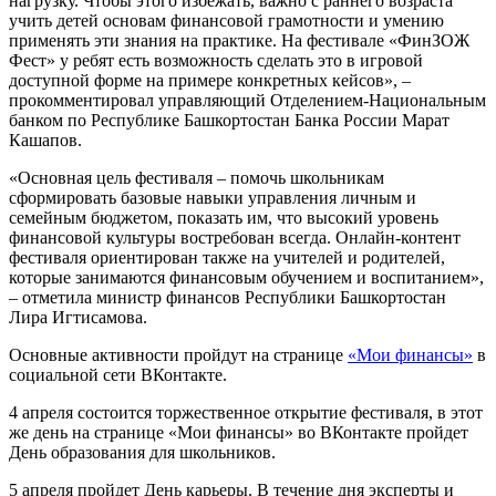
нагрузку. Чтобы этого избежать, важно с раннего возраста
учить детей основам финансовой грамотности и умению
применять эти знания на практике. На фестивале «ФинЗОЖ
Фест» у ребят есть возможность сделать это в игровой
доступной форме на примере конкретных кейсов», –
прокомментировал управляющий Отделением-Национальным
банком по Республике Башкортостан Банка России Марат
Кашапов.
«Основная цель фестиваля – помочь школьникам
сформировать базовые навыки управления личным и
семейным бюджетом, показать им, что высокий уровень
финансовой культуры востребован всегда. Онлайн-контент
фестиваля ориентирован также на учителей и родителей,
которые занимаются финансовым обучением и воспитанием»,
– отметила министр финансов Республики Башкортостан
Лира Игтисамова.
Основные активности пройдут на странице
«Мои финансы»
в
социальной сети ВКонтакте.
4 апреля состоится торжественное открытие фестиваля, в этот
же день на странице «Мои финансы» во ВКонтакте пройдет
День образования для школьников.
5 апреля пройдет День карьеры. В течение дня эксперты и