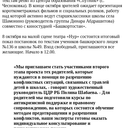
текстам ребят из Центра образования «Спутник» (с.
Чесноковка). В конце октября зрителей ожидает презентация
короткометражных фильмов и социальных роликов, работу
над которой активно ведут старшеклассники школы села
Шамонино (руководитель группы Динара Абдрашитова)
совместно с киностудией «Башкортостан».
8 октября на малой сцене театра «Нур» состоится итоговый
показ постановок по текстам учеников башкирского лицея
№136 и школы №49. Вход свободный, приглашаются все
желающие. Начало в 12.00.
«Мы приглашаем стать участниками второго
этапа проекта тех родителей, которые
нуждаются в помощи по разрешению
конфликтных ситуаций, связанных с травлей
детей в школах, - говорит художественный
руководитель ЦДР РБ Полина Шабаева. - Для
родителей мы подготовили курсы по
антикризисной поддержке и правовому
сопровождению, на которых состоится обучение
методам предотвращения и разрешения
конфликтов, наши эксперты готовы оказать
индивидуальное консультирование и