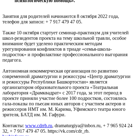
психологическую помощь».
Занятия для родителей начинаются 8 октября 2022 года,
телефон для записи: + 7 917 479 47 05.
Также 10 октября стартует семинар-практикум для учителей
школ-резидентов проекта на тему школьной травли, особое
внимание будет уделено практическим методам
урегулирования конфликтов в триаде «семья-школа-
подросток» и профилактике профессионального выгорания
педагога.
Автономная некоммерческая организация по развитию
современной драматургии и режиссуры «Центр драматургии
и режиссуры Республики Башкортостан» является
организатором образовательного проекта «Театральная
лаборатория «Драмквадрат» с 2017 года, за этот период в
проекте приняли участие более 100 подростков, состоялись
гала-показы по пьесам юных авторов с участием актеров и
режиссеров НМТ им. М. Карима, Уфимского театра юного
зрителя, БАТД им. М. Гафури.
Контакты:
www.cdrrb.ru
, dramaturgiya@inbox.ru, + 7 965 924 24
32, + 7 917 479 47 05. https://vk.com/cdr_rb.