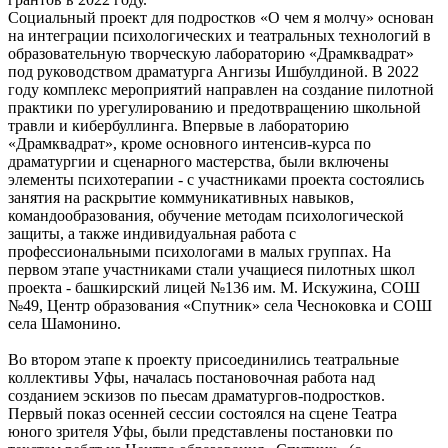
Социальный проект для подростков «О чем я молчу» основан
на интеграции психологических и театральных технологий в
образовательную творческую лабораторию «Драмквадрат»
под руководством драматурга Ангизы Ишбулдиной. В 2022
году комплекс мероприятий направлен на создание пилотной
практики по урегулированию и предотвращению школьной
травли и кибербуллинга. Впервые в лабораторию
«Драмквадрат», кроме основного интенсив-курса по
драматургии и сценарного мастерства, были включены
элементы психотерапии - с участниками проекта состоялись
занятия на раскрытие коммуникативных навыков,
командообразования, обучение методам психологической
защиты, а также индивидуальная работа с
профессиональными психологами в малых группах. На
первом этапе участниками стали учащиеся пилотных школ
проекта - башкирский лицей №136 им. М. Искужина, СОШ
№49, Центр образования «Спутник» села Чесноковка и СОШ
села Шамонино.
Во втором этапе к проекту присоединились театральные
коллективы Уфы, началась постановочная работа над
созданием эскизов по пьесам драматургов-подростков.
Первый показ осенней сессии состоялся на сцене Театра
юного зрителя Уфы, были представлены постановки по