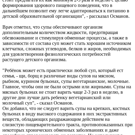
формирования здорового пищевого поведения, что в
дальнейшем позволит ему легче адаптироваться к питанию в
детской образовательной организации", - рассказал Османов.
Врач отметил, что супы обеспечивают организм
дополнительным количеством жидкости, предотвращая
обезвоживание и стимулируя обменные процессы, а также в
зависимости от состава суп может стать хорошим источником
клетчатки, сложных углеводов, белков и жиров, необходимых
для удовлетворения физиологических потребностей
растущего детского организма.
"Ребёнок может есть практически любой суп, который ест
семья, - щи, борщ и различные виды супов на мясном,
рыбном, курином бульонах, супы вегетарианские, молочные.
Главное, чтобы они не были острыми или жирными. Супы на
мясных бульонах не стоит варить чаще 2-3 раз в неделю, в
другие дни лучше дать ребенку вегетарианский или
молочный суп", - сказал Османов.
Он добавил, что не следует варить супы на крепких, костных
бульонах в виду высокого содержания в них экстрактивных
веществ, обладающих раздражающим действием на
слизистую пищеварительного тракта, противопоказанных при
некоторых хронических обменных заболеваниях и даже