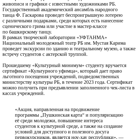
живописи и графики с известными художниками РБ.
Государственный академический ансамбль народного
танца Ф. Гаскарова проведет беспроигрышную лотерею
с различными подарками, среди которых есть нанесение
сценического грима или участие в мастер-классе
по башкирскому танцу.
В рамках творческой лаборатории «УФТАНМА»
Национальный молодежный театр РБ им. Мустая Карима
проведет экскурсии по зданию и театральному музею, а также
встречу студентов с актерской труппой.
Прошедшему «Культурный минимум» студенту вручается
сертификат «Культурного уфимца», который дает право
льготного посещения учреждений, подведомственных
министерству культуры РБ, в течение 2023 года. Сертификат
можно получить при предъявлении заполненного чек-листа в
кассах учреждений.
«Акция, направленная на продвижение
программы „Пушкинская карта“ и популяризацию
её среди молодежи, повышение интереса
студентов к культурной среде, а также на создание
условий для доступного и полезного досуга
первокурсников, является ноу-хау республики», —