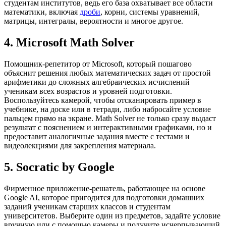
студентам институтов, ведь его база охватывает все области
математики, включая
дроби
, корни, системы уравнений,
матрицы, интегралы, вероятности и многое другое.
4. Microsoft Math Solver
Помощник-репетитор от Microsoft, который пошагово
объяснит решения любых математических задач от простой
арифметики до сложных алгебраических исчислений
ученикам всех возрастов и уровней подготовки.
Воспользуйтесь камерой, чтобы отсканировать пример в
учебнике, на доске или в тетради, либо набросайте условие
пальцем прямо на экране. Math Solver не только сразу выдаст
результат с пояснением и интерактивными графиками, но и
предоставит аналогичные задания вместе с тестами и
видеолекциями для закрепления материала.
5. Socratic by Google
Фирменное приложение-решатель, работающее на основе
Google AI, которое пригодится для подготовки домашних
заданий ученикам старших классов и студентам
университетов. Выберите один из предметов, задайте условие
вручную или с помощью камеры и получите исчерпывающий