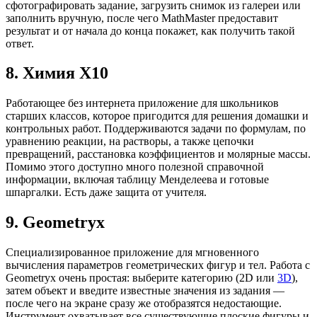
сфотографировать задание, загрузить снимок из галереи или
заполнить вручную, после чего MathMaster предоставит
результат и от начала до конца покажет, как получить такой
ответ.
8. Химия X10
Работающее без интернета приложение для школьников
старших классов, которое пригодится для решения домашки и
контрольных работ. Поддерживаются задачи по формулам, по
уравнению реакции, на растворы, а также цепочки
превращений, расстановка коэффициентов и молярные массы.
Помимо этого доступно много полезной справочной
информации, включая таблицу Менделеева и готовые
шпаргалки. Есть даже защита от учителя.
9. Geometryx
Специализированное приложение для мгновенного
вычисления параметров геометрических фигур и тел. Работа с
Geometryx очень простая: выберите категорию (2D или
3D
),
затем объект и введите известные значения из задания —
после чего на экране сразу же отобразятся недостающие.
Инструмент охватывает все существующие плоские фигуры и