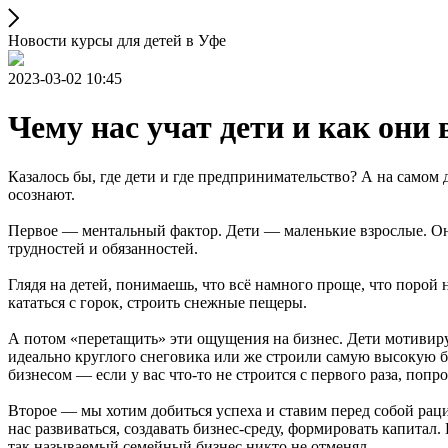
Новости курсы для детей в Уфе
2023-03-02 10:45
Чему нас учат дети и как они 
Казалось бы, где дети и где предпринимательство? А на самом
осознают.
Первое — ментальный фактор. Дети — маленькие взрослые. Они 
трудностей и обязанностей.
Глядя на детей, понимаешь, что всё намного проще, что порой
кататься с горок, строить снежные пещеры.
А потом «перетащить» эти ощущения на бизнес. Дети мотивиру
идеально круглого снеговика или же строили самую высокую ба
бизнесом — если у вас что-то не строится с первого раза, попро
Второе — мы хотим добиться успеха и ставим перед собой рац
нас развиваться, создавать бизнес-среду, формировать капитал
так называемый семейный бизнес никто не отменял.