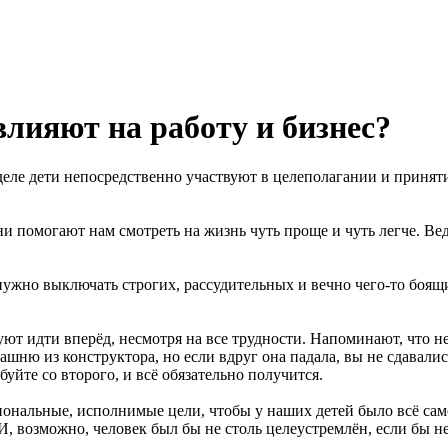
влияют на работу и бизнес?
 деле дети непосредственно участвуют в целеполагании и принят
помогают нам смотреть на жизнь чуть проще и чуть легче. Ведь
 нужно выключать строгих, рассудительных и вечно чего-то боящ
ют идти вперёд, несмотря на все трудности. Напоминают, что н
шню из конструктора, но если вдруг она падала, вы не сдавались
буйте со второго, и всё обязательно получится.
иональные, исполнимые цели, чтобы у наших детей было всё са
. И, возможно, человек был бы не столь целеустремлён, если бы н