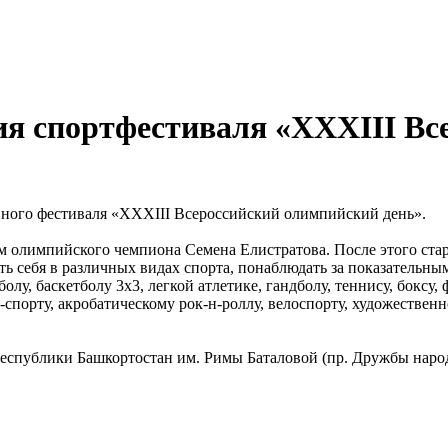
ия спортфестиваля «XXXIII В
вного фестиваля «XXXIII Всероссийский олимпийский день».
ием олимпийского чемпиона Семена Елистратова. После этого ст
ь себя в различных видах спорта, понаблюдать за показательн
олу, баскетболу 3х3, легкой атлетике, гандболу, теннису, боксу, 
-спорту, акробатическому рок-н-роллу, велоспорту, художествен
еспублики Башкортостан им. Римы Баталовой (пр. Дружбы народ