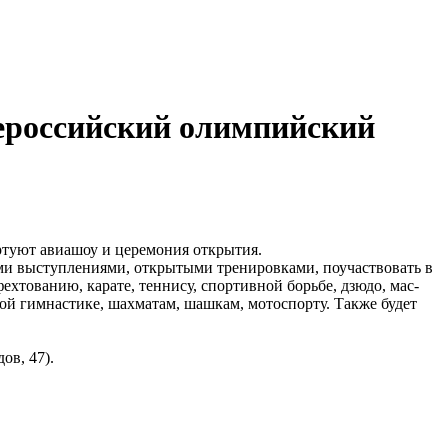
сероссийский олимпийский
артуют авиашоу и церемония открытия.
ыми выступлениями, открытыми тренировками, поучаствовать в
фехтованию, карате, теннису, спортивной борьбе, дзюдо, мас-
ной гимнастике, шахматам, шашкам, мотоспорту. Также будет
ов, 47).