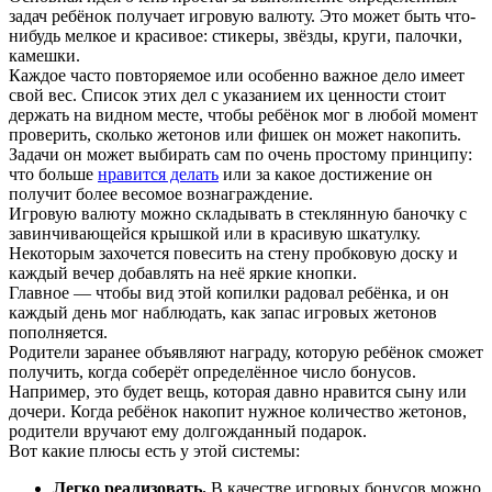
задач ребёнок получает игровую валюту. Это может быть что-
нибудь мелкое и красивое: стикеры, звёзды, круги, палочки,
камешки.
Каждое часто повторяемое или особенно важное дело имеет
свой вес. Список этих дел с указанием их ценности стоит
держать на видном месте, чтобы ребёнок мог в любой момент
проверить, сколько жетонов или фишек он может накопить.
Задачи он может выбирать сам по очень простому принципу:
что больше
нравится делать
или за какое достижение он
получит более весомое вознаграждение.
Игровую валюту можно складывать в стеклянную баночку с
завинчивающейся крышкой или в красивую шкатулку.
Некоторым захочется повесить на стену пробковую доску и
каждый вечер добавлять на неё яркие кнопки.
Главное — чтобы вид этой копилки радовал ребёнка, и он
каждый день мог наблюдать, как запас игровых жетонов
пополняется.
Родители заранее объявляют награду, которую ребёнок сможет
получить, когда соберёт определённое число бонусов.
Например, это будет вещь, которая давно нравится сыну или
дочери. Когда ребёнок накопит нужное количество жетонов,
родители вручают ему долгожданный подарок.
Вот какие плюсы есть у этой системы:
Легко реализовать.
В качестве игровых бонусов можно