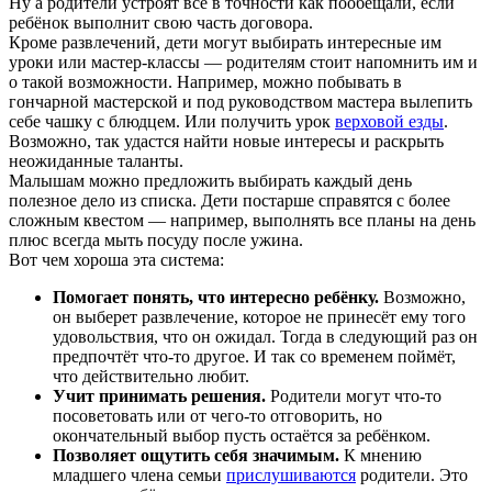
Ну а родители устроят всё в точности как пообещали, если
ребёнок выполнит свою часть договора.
Кроме развлечений, дети могут выбирать интересные им
уроки или мастер-классы — родителям стоит напомнить им и
о такой возможности. Например, можно побывать в
гончарной мастерской и под руководством мастера вылепить
себе чашку с блюдцем. Или получить урок
верховой езды
.
Возможно, так удастся найти новые интересы и раскрыть
неожиданные таланты.
Малышам можно предложить выбирать каждый день
полезное дело из списка. Дети постарше справятся с более
сложным квестом — например, выполнять все планы на день
плюс всегда мыть посуду после ужина.
Вот чем хороша эта система:
Помогает понять, что интересно ребёнку.
Возможно,
он выберет развлечение, которое не принесёт ему того
удовольствия, что он ожидал. Тогда в следующий раз он
предпочтёт что-то другое. И так со временем поймёт,
что действительно любит.
Учит принимать решения.
Родители могут что-то
посоветовать или от чего-то отговорить, но
окончательный выбор пусть остаётся за ребёнком.
Позволяет ощутить себя значимым.
К мнению
младшего члена семьи
прислушиваются
родители. Это