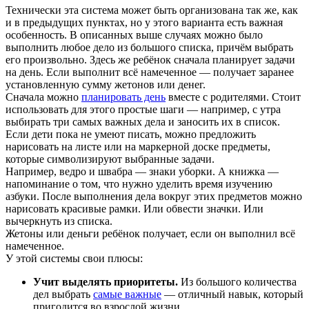
Технически эта система может быть организована так же, как
и в предыдущих пунктах, но у этого варианта есть важная
особенность. В описанных выше случаях можно было
выполнить любое дело из большого списка, причём выбрать
его произвольно. Здесь же ребёнок сначала планирует задачи
на день. Если выполнит всё намеченное — получает заранее
установленную сумму жетонов или денег.
Сначала можно
планировать день
вместе с родителями. Стоит
использовать для этого простые шаги — например, с утра
выбирать три самых важных дела и заносить их в список.
Если дети пока не умеют писать, можно предложить
нарисовать на листе или на маркерной доске предметы,
которые символизируют выбранные задачи.
Например, ведро и швабра — знаки уборки. А книжка —
напоминание о том, что нужно уделить время изучению
азбуки. После выполнения дела вокруг этих предметов можно
нарисовать красивые рамки. Или обвести значки. Или
вычеркнуть из списка.
Жетоны или деньги ребёнок получает, если он выполнил всё
намеченное.
У этой системы свои плюсы:
Учит выделять приоритеты.
Из большого количества
дел выбрать
самые важные
— отличный навык, который
пригодится во взрослой жизни.