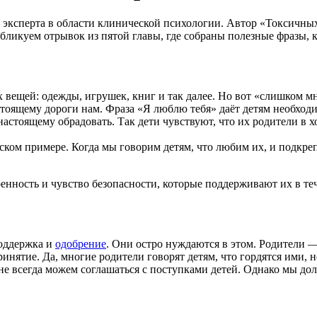
сперта в области клинической психологии. Автор «Токсичных р
ликуем отрывок из пятой главы, где собраны полезные фразы, к
вещей: одежды, игрушек, книг и так далее. Но вот «слишком мн
настоящему дороги нам. Фраза «Я люблю тебя» даёт детям необхо
астоящему обрадовать. Так дети чувствуют, что их родители в 
ьском примере. Когда мы говорим детям, что любим их, и подкре
енность и чувство безопасности, которые поддерживают их в те
поддержка и
одобрение
. Они остро нуждаются в этом. Родители — 
нятие. Да, многие родители говорят детям, что гордятся ими, н
 не всегда можем соглашаться с поступками детей. Однако мы до