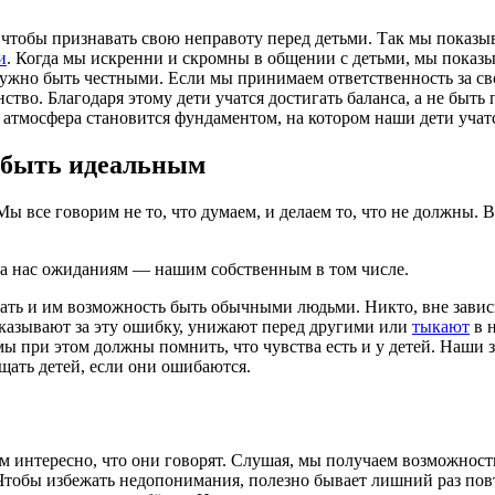
чтобы признавать свою неправоту перед детьми. Так мы показы
и
. Когда мы искренни и скромны в общении с детьми, мы показ
нужно быть честными. Если мы принимаем ответственность за св
нство. Благодаря этому дети учатся достигать баланса, а не бы
 атмосфера становится фундаментом, на котором наши дети учат
о быть идеальным
Мы все говорим не то, что думаем, и делаем то, что не должны. 
на нас ожиданиям — нашим собственным в том числе.
ать и им возможность быть обычными людьми. Никто, вне зависи
аказывают за эту ошибку, унижают перед другими или
тыкают
в н
мы при этом должны помнить, что чувства есть и у детей. Наши 
ать детей, если они ошибаются.
м интересно, что они говорят. Слушая, мы получаем возможност
. Чтобы избежать недопонимания, полезно бывает лишний раз повт