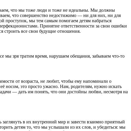
ваем, что мы тоже люди и тоже не идеальны. Мы должны
ываем, что совершенство недостижимо — ни для них, ни для
ой проступок, мы тем самым помогаем детям набраться
ть перфекционистами. Принятие ответственности за свои ошибки
ся строить все свои будущие отношения.
Все мы зря тратим время, нарушаем обещания, забываем что‑то
мости от возраста, не любит, чтобы ему напоминали о
её носом, это просто ужасно. Нам, родителям, нужно искать
задачи — дать им понять, что они достойны любви, несмотря на
ь заглянуть в их внутренний мир и завести взаимно приятный
орить детям то, что мы услышали из их слов, и убедиться: мы