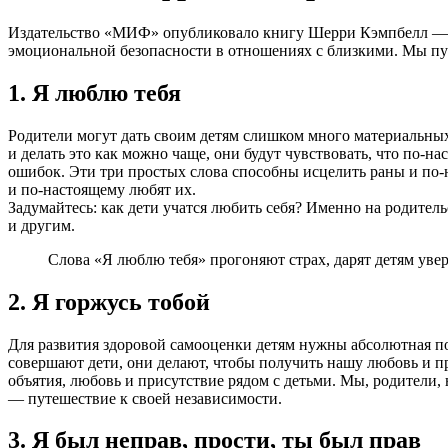
Издательство «МИФ» опубликовало книгу Шерри Кэмпбелл — эк
эмоциональной безопасности в отношениях с близкими. Мы пуб
1. Я люблю тебя
Родители могут дать своим детям слишком много материальных 
и делать это как можно чаще, они будут чувствовать, что по‑
ошибок. Эти три простых слова способны исцелить раны и по‑н
и по‑настоящему любят их.
Задумайтесь: как дети учатся любить себя? Именно на родител
и другим.
Слова «Я люблю тебя» прогоняют страх, дарят детям увер
2. Я горжусь тобой
Для развития здоровой самооценки детям нужны абсолютная 
совершают дети, они делают, чтобы получить нашу любовь и при
объятия, любовь и присутствие рядом с детьми. Мы, родители,
— путешествие к своей независимости.
3. Я был неправ, прости, ты был прав