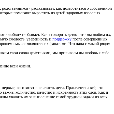
одственников» рассказывает, как позаботиться о собственной
оторые помогают вырастить из детей здоровых взрослых.
ого любви» не бывает. Если говорить детям, что мы любим их,
димую смелость, уверенность и
поддержку
после совершённых
хорошем смысле являются их фанатами. Что папа с мамой рядом
пляем свои слова действиями, мы прививаем им любовь к себе
чение всей жизни.
первые, кого хотят впечатлить дети. Практически всё, что
о важны количество, качество и искренность этих слов. Как и
лжны хвалить их за выполнение самой трудной задачи из всех