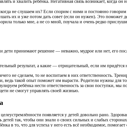
влять и хвалить ребёнка. Негативная связь возникает, когда он
когда не слушаем их? Если спорим с ними и постоянно говорим т
лушать их и уже потом дать совет (если он нужен). Это поможет
оворила только мне, а не со мной, поучала и очень редко прислуш
и дети принимают решение — неважно, мудрое или нет, его посл
ельный результат, а какие — отрицательный, если им придётся н
чего не сделаем, то не воспитаем в них ответственность. Трен
и, ведь такой опыт поможет им вырасти. Родители нужны для того
мулируем ребёнка нести ответственность за свои поступки, мы п
дети не смогут управлять своей жизнью.
а
целеустремлённости появляется у детей довольно рано. Здорова
етей так, чтобы они знали о своих сильных и слабых сторонах 
ёнка в то, что для успеха у него есть всё необходимое, помогае