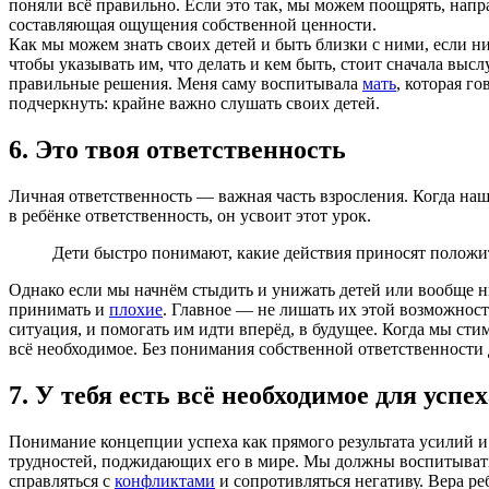
поняли всё правильно. Если это так, мы можем поощрять, напра
составляющая ощущения собственной ценности.
Как мы можем знать своих детей и быть близки с ними, если ни
чтобы указывать им, что делать и кем быть, стоит сначала выс
правильные решения. Меня саму воспитывала
мать
, которая г
подчеркнуть: крайне важно слушать своих детей.
6. Это твоя ответственность
Личная ответственность — важная часть взросления. Когда наш
в ребёнке ответственность, он усвоит этот урок.
Дети быстро понимают, какие действия приносят положит
Однако если мы начнём стыдить и унижать детей или вообще ни
принимать и
плохие
. Главное — не лишать их этой возможност
ситуация, и помогать им идти вперёд, в будущее. Когда мы сти
всё необходимое. Без понимания собственной ответственности 
7. У тебя есть всё необходимое для успех
Понимание концепции успеха как прямого результата усилий и 
трудностей, поджидающих его в мире. Мы должны воспитывать д
справляться с
конфликтами
и сопротивляться негативу. Вера реб