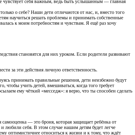
 не чувствует себя важным, ведь быть услышанным — главная
олько о себе? Наши дети отличаются от нас, и, вместо того
 детям научиться решать проблемы и принимать собственные
ивалась к моим потребностям и чувствам. Я ещё раз хочу
едствия становятся для них уроком. Если родители развивают
ести за эти действия личную ответственность.
ируясь принимать правильные решения, дети неизбежно будут
, чтобы учить детей, вмешиваться, когда того требует
осылаем ему чёткий «месседж»: я верю, что ты способен сделать
я самооценка — это броня, которая защищает ребёнка от
и любили себя. В этом случае нашим детям будет легче
т ему оптимистичнее относиться к жизни и к тому, что ждёт