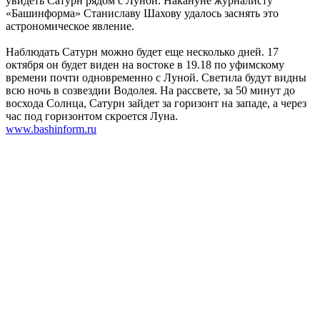
увидеть Сатурн рядом с Луной. Накануне журналисту
«Башинформа» Станиславу Шахову удалось заснять это
астрономическое явление.
Наблюдать Сатурн можно будет еще несколько дней. 17
октября он будет виден на востоке в 19.18 по уфимскому
времени почти одновременно с Луной. Светила будут видны
всю ночь в созвездии Водолея. На рассвете, за 50 минут до
восхода Солнца, Сатурн зайдет за горизонт на западе, а через
час под горизонтом скроется Луна.
www.bashinform.ru