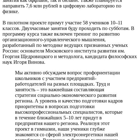
занятия как оффлайн, так и онлайн. Также планируется
направить 7,6 млн рублей в цифровую лабораторию по
физике.
В пилотном проекте примут участие 58 учеников 10–11
классов. Двухчасовые занятия буду проходить по субботам. В
программу курса также включен тренинг по развитию
организационного-управленческого мышления,
разработанный по методике ведущих признанных ученых
России: основателя Московского института развития им.
Георгия Щедровицкого и методолога, кандидата философских
наук Игоря Винова.
Мы активно обсуждаем вопрос профориентации
школьников с участием предприятий-
работодателей на разных площадках. Труд и
занятость – это важнейшая составляющая
стратегии социально-экономического развития
региона. А уровень и качество подготовки кадров
приоритетны в вопросах подготовки
высокопрофессиональных специалистов, которые
в течение ближайших 5–10 лет придут в
предприятия нашего региона. Реализуя этот
проект в гимназии, наши ученики глубже
знакомятся со сферой электроэнергетики нашей