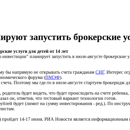
руют запустить брокерские ус
ские услуги для детей от 14 лет
нвестиции" планирует запустить в июле-августе брокерские усл
ему бы напрямую не открывать счета гражданам
СНГ
. Интерес ог
ономического форума (
ПМЭФ
).
счета. Поэтому мы где-то в июле-августе стартуем брокеридж для
, родитель будет видеть, что будет происходить на счете ребен
казал он, отметив, что тестовый вариант технологии готов.
ублей будет (лимит на сумму инвестирования - ред.). По инструм
листам.
ройдет 14-17 июня. РИА Новости является информационным па