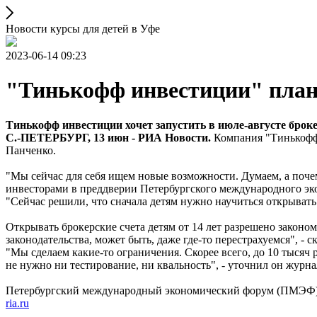
Новости курсы для детей в Уфе
2023-06-14 09:23
"Тинькофф инвестиции" плани
Тинькофф инвестиции хочет запустить в июле-августе брокер
С.-ПЕТЕРБУРГ, 13 июн - РИА Новости.
Компания "Тинькофф и
Панченко.
"Мы сейчас для себя ищем новые возможности. Думаем, а поч
инвесторами в преддверии Петербургского международного эк
"Сейчас решили, что сначала детям нужно научиться открывать 
Открывать брокерские счета детям от 14 лет разрешено законом
законодательства, может быть, даже где-то перестрахуемся", - с
"Мы сделаем какие-то ограничения. Скорее всего, до 10 тысяч р
не нужно ни тестирование, ни квальность", - уточнил он журна
Петербургский международный экономический форум (ПМЭФ) п
ria.ru