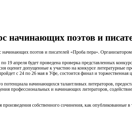
с начинающих поэтов и писат
начинающих поэтов и писателей «Проба пера». Организатором я
 5 по 19 апреля будет проведена проверка представленных конку
иссия оценит допущенные к участию на конкурсе литературные п
ойдет с 24 по 26 мая в Уфе, состоится финал и торжественная 
ого потенциала начинающихся талантливых литераторов, предос
бщения профессиональных и начинающих литераторов, содействи
произведения собственного сочинения, как опубликованные в те