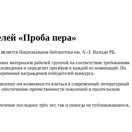
елей «Проба пера»
вляется Национальная библиотека им. А.-З. Валиди РБ.
рсных материалов рабочей группой на соответствие требованиям
роизведения и определит призёров в каждой из номинаций. На
церемония награждения победителей конкурса.
тавление им возможности влиться в современный литературный
е обеспечению преемственности поколений в писательском
чение последних трёх лет, так и никогда не публиковавшиеся,