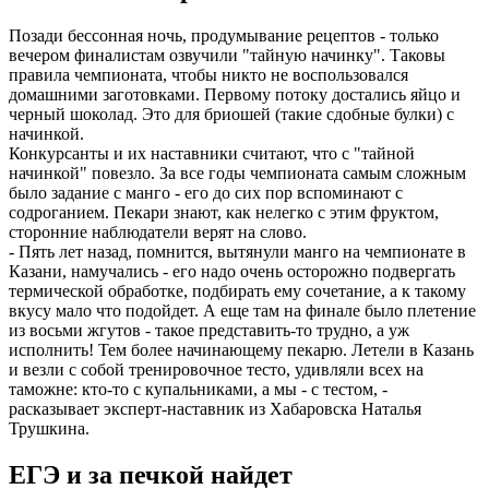
Позади бессонная ночь, продумывание рецептов - только
вечером финалистам озвучили "тайную начинку". Таковы
правила чемпионата, чтобы никто не воспользовался
домашними заготовками. Первому потоку достались яйцо и
черный шоколад. Это для бриошей (такие сдобные булки) с
начинкой.
Конкурсанты и их наставники считают, что с "тайной
начинкой" повезло. За все годы чемпионата самым сложным
было задание с манго - его до сих пор вспоминают с
содроганием. Пекари знают, как нелегко с этим фруктом,
сторонние наблюдатели верят на слово.
- Пять лет назад, помнится, вытянули манго на чемпионате в
Казани, намучались - его надо очень осторожно подвергать
термической обработке, подбирать ему сочетание, а к такому
вкусу мало что подойдет. А еще там на финале было плетение
из восьми жгутов - такое представить-то трудно, а уж
исполнить! Тем более начинающему пекарю. Летели в Казань
и везли с собой тренировочное тесто, удивляли всех на
таможне: кто-то с купальниками, а мы - с тестом, -
расказывает эксперт-наставник из Хабаровска Наталья
Трушкина.
ЕГЭ и за печкой найдет