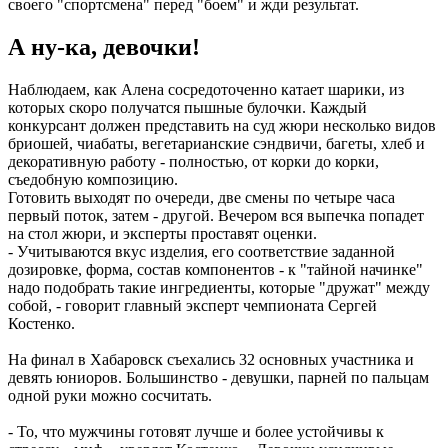
своего "спортсмена" перед "боем" и жди результат.
А ну-ка, девочки!
Наблюдаем, как Алена сосредоточенно катает шарики, из
которых скоро получатся пышные булочки. Каждый
конкурсант должен представить на суд жюри несколько видов
бриошей, чиабаты, вегетарианские сэндвичи, багеты, хлеб и
декоративную работу - полностью, от корки до корки,
съедобную композицию.
Готовить выходят по очереди, две смены по четыре часа
первый поток, затем - другой. Вечером вся выпечка попадет
на стол жюри, и эксперты проставят оценки.
- Учитываются вкус изделия, его соответствие заданной
дозировке, форма, состав компонентов - к "тайной начинке"
надо подобрать такие ингредиенты, которые "дружат" между
собой, - говорит главный эксперт чемпионата Сергей
Костенко.
На финал в Хабаровск съехались 32 основных участника и
девять юниоров. Большинство - девушки, парней по пальцам
одной руки можно сосчитать.
- То, что мужчины готовят лучше и более устойчивы к