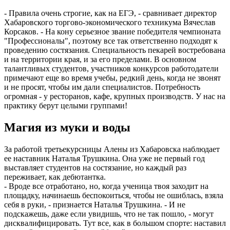
- Правила очень строгие, как на ЕГЭ, - сравнивает директор
Хабаровского торгово-экономического техникума Вячеслав
Корсаков. - На кону серьезное звание победителя чемпионата
"Профессионалы", поэтому все так ответственно подходят к
проведению состязания. Специальность пекарей востребована
и на территории края, и за его пределами. В основном
талантливых студентов, участников конкурсов работодатели
примечают еще во время учебы, редкий день, когда не звонят
и не просят, чтобы им дали специалистов. Потребность
огромная - у ресторанов, кафе, крупных производств. У нас на
практику берут целыми группами!
Магия из муки и воды
За работой третьекурсницы Алены из Хабаровска наблюдает
ее наставник Наталья Трушкина. Она уже не первый год
выставляет студентов на состязание, но каждый раз
переживает, как дебютантка.
- Вроде все отработано, но, когда ученица твоя заходит на
площадку, начинаешь беспокоиться, чтобы не ошиблась, взяла
себя в руки, - признается Наталья Трушкина. - И не
подскажешь, даже если увидишь, что не так пошло, - могут
дисквалифицировать. Тут все, как в большом спорте: наставил