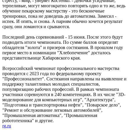
стрессу, - миф, - уверяет Костенко. - Девочки усидчивые,
терпеливые, могут многократно повторять одно и то же, ведь
обучение пекарскому мастерству - это бесконечные
тренировки, пока не доведешь до автоматизма. Замесил -
испек. И опять, и снова. А парням обычно хочется результат
сразу, они ломаются и срываются.
Последний день соревнований - 15 июня. После этого будут
подводить итоги чемпионата. По сумме баллов определят
обладателя "золота" и призеров состязания. В прошлом году
первое место в номинации "Хлебопечение" досталось
представительнице Хабаровского края.
Всероссийский чемпионат профессионального мастерства
проводится с 2023 года по федеральному проекту
"Профессионалитет". Состязания направлены на выявление и
поддержку талантливых молодых специалистов,
популяризацию рабочих профессий. В рамках чемпионата
участники соревнуются в 240 компетенциях. В их числе "3D-
моделирование для компьютерных игр", "Архитектура",
"Подготовка и транспортировка нефти", "Поварское дело",
"Ремонт и обслуживание легковых автомобилей",
"Промышленная автоматика", "Промышленная
робототехника" и другие.
rg.ru