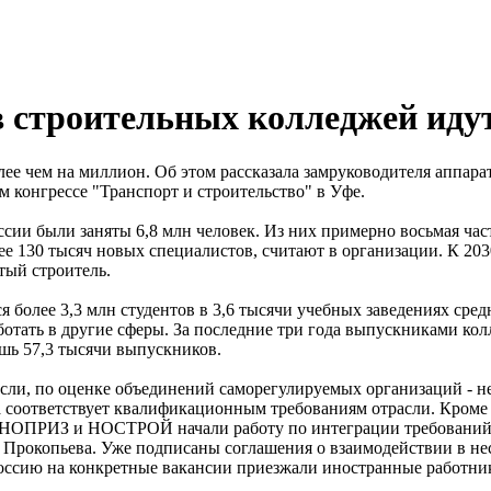
 строительных колледжей идут
олее чем на миллион. Об этом рассказала замруководителя аппа
конгрессе "Транспорт и строительство" в Уфе.
сии были заняты 6,8 млн человек. Из них примерно восьмая час
ее 130 тысяч новых специалистов, считают в организации. К 203
тый строитель.
я более 3,3 млн студентов в 3,6 тысячи учебных заведениях ср
аботать в другие сферы. За последние три года выпускниками ко
ишь 57,3 тысячи выпускников.
сли, по оценке объединений саморегулируемых организаций - 
а соответствует квалификационным требованиям отрасли. Кроме 
ей. НОПРИЗ и НОСТРОЙ начали работу по интеграции требовани
т Прокопьева. Уже подписаны соглашения о взаимодействии в н
Россию на конкретные вакансии приезжали иностранные работни