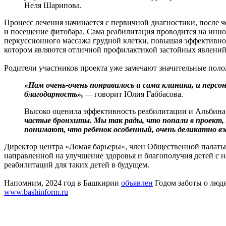
Неля Шарипова.
Процесс лечения начинается с первичной диагностики, после 
и посещение фитобара. Сама реабилитация проводится на инн
перкуссионного массажа грудной клетки, повышая эффективнос
котором являются отличной профилактикой застойных явлений 
Родители участников проекта уже замечают значительные поло
«Нам очень-очень понравилось и сама клиника, и персон
благодарность»,
—
говорит Юлия Габбасова.
Высоко оценила эффективность реабилитации и Альбина
частые бронхиты. Мы так рады, что попали в проект, э
понимают, что ребенок особенный, очень деликатно 
Директор центра «Ломая барьеры», член Общественной палаты
направленной на улучшение здоровья и благополучия детей с 
реабилитаций для таких детей в будущем.
Напомним, 2024 год в Башкирии
объявлен
Годом заботы о людя
www.bashinform.ru