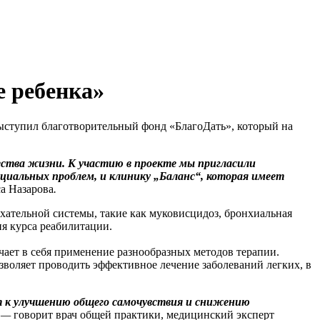
е ребенка»
ыступил благотворительный фонд «БлагоДать», который на
ества жизни. К участию в проекте мы пригласили
оциальных проблем, и клинику „Баланс“, которая имеет
а Назарова
.
ательной системы, такие как муковисцидоз, бронхиальная
я курса реабилитации.
ает в себя применение разнообразных методов терапии.
оляет проводить эффективное лечение заболеваний легких, в
ит к улучшению общего самочувствия и снижению
—
говорит врач общей практики, медицинский эксперт