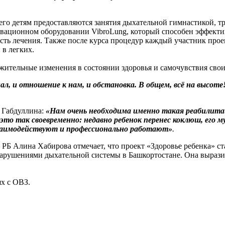
чего детям предоставляются занятия дыхательной гимнастикой,
овационном оборудовании VibroLung, который способен эффект
ть лечения. Также после курса процедур каждый участник проек
в легких.
жительные изменения в состоянии здоровья и самочувствия свои
ал, и отношение к нам, и обстановка. В общем, всё на высоте
 Габдуллина:
«Нам очень необходима именно такая реабилитац
то так своевременно: недавно ребенок перенес коклюш, его му
взаимодействуют и профессионально работают»
.
 РБ Алина Хабирова отмечает, что проект «Здоровье ребенка» 
нарушениями дыхательной системы в Башкортостане. Она выразил
х с ОВЗ.