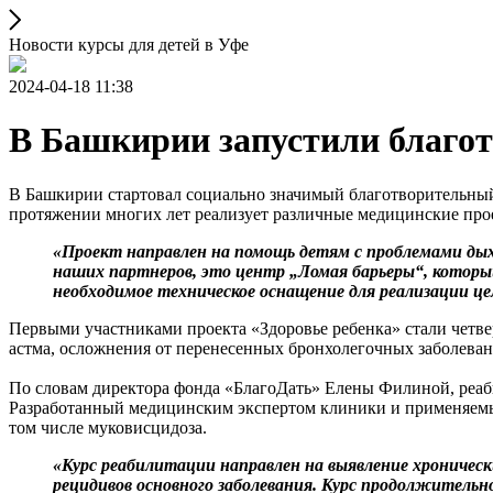
Новости курсы для детей в Уфе
2024-04-18 11:38
В Башкирии запустили благот
В Башкирии стартовал социально значимый благотворительный
протяжении многих лет реализует различные медицинские прое
«Проект направлен на помощь детям с проблемами дых
наших партнеров, это центр „Ломая барьеры“, который
необходимое техническое оснащение для реализации це
Первыми участниками проекта «Здоровье ребенка» стали четв
астма, осложнения от перенесенных бронхолегочных заболеван
По словам директора фонда «БлагоДать» Елены Филиной, реаби
Разработанный медицинским экспертом клиники и применяемый
том числе муковисцидоза.
«Курс реабилитации направлен на выявление хроничес
рецидивов основного заболевания. Курс продолжительно