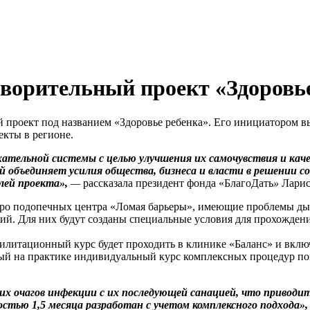
ворительный проект «Здоровь
 проект под названием «Здоровье ребенка». Его инициатором в
кты в регионе.
ательной системы с целью улучшения их самочувствия и кач
 объединяет усилия общества, бизнеса и власти в решении с
лей проекта»,
—
рассказала президент фонда «БлагоДать
»
Ларис
еро подопечных центра «Ломая барьеры», имеющие проблемы дых
ий. Для них будут созданы специальные условия для прохождени
литационный курс будет проходить в клинике «Баланс» и включ
 на практике индивидуальный курс комплексных процедур позв
ких очагов инфекции с их последующей санацией, что привод
стью 1,5 месяца разработан с учетом комплексного подхода»,