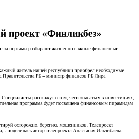
й проект «Финликбез»
ми экспертами разбирают жизненно важные финансовые
бы каждый житель нашей республики приобрел необходимые
а Правительства РБ – министр финансов РБ Лира
 Специалисты расскажут о том, чего опасаться в инвестициях,
 Отдельная программа будет посвящена финансовым пирамидам
естируй осторожно, берегись мошенников. Телепроект
 - поделилась автор телепроекта Анастасия Ильчибаева.