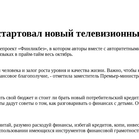
стартовал новый телевизионны
епроект «Финликбез», в котором авторы вместе с авторитетны
зыках в прайм-тайм весь октябрь.
ы человека и залог роста уровня и качества жизни. Важно, что
ансовое благополучие, - отметила заместитель Премьер-министр
ь свой бюджет и стоит ли брать новый потребительский кредит.
ы дадут советы о том, как разговаривать о финансах с детьми.
читай, разумно расходуй финансы, избегай кредитов, копи, инв
спользовании имеющихся инструментов финансовой грамотности,