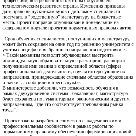
профессиям, востребованность которых обусловлена
технологическим развитием страны. Изменения призваны
дать право выпускникам вузов с дипломом специалиста
поступать в "родственную" магистратуру на бюджетные
места. Проект поправок опубликован в понедельник на
федеральном портале проектов нормативных правовых актов.
"Срок обучения специалистов, поступивших в магистратуру,
может быть сокращен на один год по решению университета с
учетом специфики выбранного направления подготовки. <…
> Такой механизм позволит обучающимся выстроить
индивидуальную образовательную траекторию, расширить
полученные ими знания в определенной области (сфере)
профессиональной деятельности, изучая интересующие их
направления, принадлежащие смежным областям образования
и науки", - сообщили в пресс-службе.
В министерстве добавили, что возможность обучения в
рамках двухуровневой системы - бакалавриат, магистратура -
будет сохранена по гуманитарным, экономическим и другим
направлениям, "где это соответствует требованиям рынка
труда".
"Проект закона разработан совместно с академическим и
профессиональным сообществом в рамках работы по
нормативному правовому обеспечению формирования новой