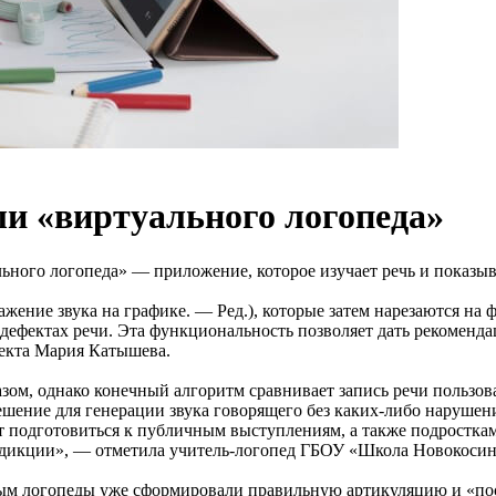
ли «виртуального логопеда»
ного логопеда» — приложение, которое изучает речь и показыва
жение звука на графике. — Ред.), которые затем нарезаются на
дефектах речи. Эта функциональность позволяет дать рекоменда
оекта Мария Катышева.
ом, однако конечный алгоритм сравнивает запись речи пользова
ешение для генерации звука говорящего без каких-либо нарушен
 подготовиться к публичным выступлениям, а также подросткам 
 дикции», — отметила учитель-логопед ГБОУ «Школа Новокосин
орым логопеды уже сформировали правильную артикуляцию и «пос