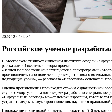
2023-12-04 09:34
Российские ученые разработа
В Московском физико-техническом институте создали «виртуаль
рассказали «Известиям» авторы проекта.
«Записи пользователя конвертируются в спектрограммы (отобра
произношения, на основе чего происходит вывод о возможных 
подходящие уроки», — рассказала «Известиям» основатель пр
Оценка произношения происходит схожим с диагностикой образ
случае с «виртуальным логопедом» разработано специальное р
«Виртуальный логопед» может помочь взрослым, которые хотят
устранить дефекты звукопроизношения, научиться правильной
Приложение также подойдет детям в возрасте от 5–6 лет, кот