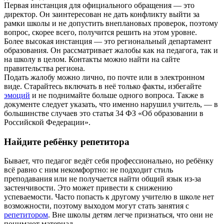
Первая инстанция для официального обращения — это
директор. Он заинтересован не дать конфликту выйти за
рамки школы и не допустить внеплановых проверок, поэтому
вопрос, скорее всего, получится решить на этом уровне.
Более высокая инстанция — это региональный департамент
образования. Он рассматривает жалобы как на педагога, так и
на школу в целом. Контакты можно найти на сайте
правительства региона.
Подать жалобу можно лично, по почте или в электронном
виде. Старайтесь включать в неё только факты, избегайте
эмоций
и не поднимайте больше одного вопроса. Также в
документе следует указать, что именно нарушил учитель, — в
большинстве случаев это статья 34 ФЗ «Об образовании в
Российской Федерации».
Найдите ребёнку репетитора
Бывает, что педагог ведёт себя профессионально, но ребёнку
всё равно с ним некомфортно: не подходит стиль
преподавания или не получается найти общий язык из‑за
застенчивости. Это может привести к снижению
успеваемости. Часто попасть к другому учителю в школе нет
возможности, поэтому выходом могут стать занятия с
репетитором
. Вне школы детям легче признаться, что они не
понимают материал.