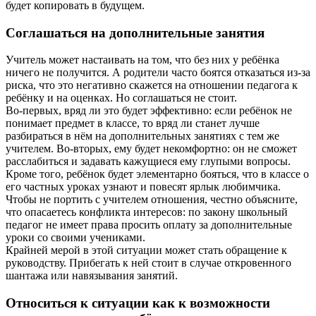
будет копировать в будущем.
Соглашаться на дополнительные занятия
Учитель может настаивать на том, что без них у ребёнка
ничего не получится. А родители часто боятся отказаться из‑за
риска, что это негативно скажется на отношении педагога к
ребёнку и на оценках. Но соглашаться не стоит.
Во‑первых, вряд ли это будет эффективно: если ребёнок не
понимает предмет в классе, то вряд ли станет лучше
разбираться в нём на дополнительных занятиях с тем же
учителем. Во‑вторых, ему будет некомфортно: он не сможет
расслабиться и задавать кажущиеся ему глупыми вопросы.
Кроме того, ребёнок будет элементарно бояться, что в классе о
его частных уроках узнают и повесят ярлык любимчика.
Чтобы не портить с учителем отношения, честно объясните,
что опасаетесь конфликта интересов: по закону школьный
педагог не имеет права просить оплату за дополнительные
уроки со своими учениками.
Крайней мерой в этой ситуации может стать обращение к
руководству. Прибегать к ней стоит в случае откровенного
шантажа или навязывания занятий.
Относиться к ситуации как к возможности