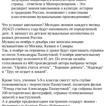
страны, - отметили в Минпросвещения. - Это
расширит знания школьников о культуре, истории
и традициях России, познакомит с известными
классическими музыкальными произведениями".
Что услышат школьники? Мелодии звонков каждого месяца
2024/25 учебного года будут напоминать об определенной
дате. А запишут их детские музыкальные коллективы из
разных регионов России.
Музыка на ноябрь и декабрь уже записана юными
музыкантами из Москвы, Казани и Самары.
Так, в ноябре на перемены и уроки будут приглашать отрывки
из песен Александры Пахмутовой: 9 ноября замечательному
композитору исполнится 95 лет. По итогам онлайн-
голосования из 400 произведений автора выбраны четыре
песни: "Орлята учатся летать", "Хорошие девчата", "Надежда"
и "Трус не играет в хоккей".
Кроме того, ученики 5-9-х классов смогут чуть глубже
познакомиться с творчеством Пахмутовой, посмотрев фильм
"Птица счастья Александры Пахмутовой", где собраны более
100 исторических фотографий, отрывки телевизионных
записей и выступлений.
А в декабре предновогоднее настроение создадут звонки -
фрагменты из балетов Петра Чайковского.