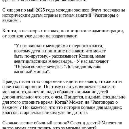
С января по май 2025 года мелодии звонков будут посвящены
историческим датам страны и темам занятий "Разговоры о
важном".
Кстати, в некоторых школах, по инициативе администрации,
от звонков уже давно не вздрагивают.
"У нас звонки с мелодиями с первого класса,
поэтому дети в принципе не знают, что может
быть по-другому, - рассказывает Ксения, мама
девятиклассника Александра. - У нас включают
"Подмосковные вечера", "До свидания, наш
ласковый мишка".
Правда, песен этих современные дети не знают, это же хиты
советского времени. Поэтому если уж включать какие-то
мелодии, то, конечно, надо обращать внимание детей
дополнительно: что это, о чем. Придется, видимо, специально
для этого отводить время. Когда? Может, на "Разговорах о
важном"? Но, кажется, что это история больше для младших
классов, старшеклассникам уже не до того.
Сколько звенит обычный звонок? Секунд десять? Успеют ли
за это время дети понять, что за музыка звучит?