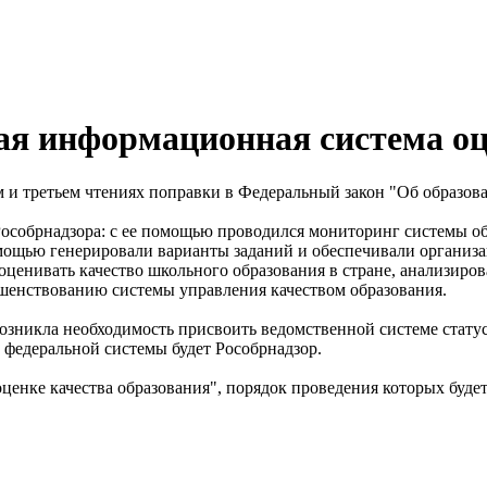
ая информационная система оц
ом и третьем чтениях поправки в Федеральный закон "Об образ
особрнадзора: с ее помощью проводился мониторинг системы об
омощью генерировали варианты заданий и обеспечивали организа
ценивать качество школьного образования в стране, анализирова
ршенствованию системы управления качеством образования.
озникла необходимость присвоить ведомственной системе статус
 федеральной системы будет Рособрнадзор.
оценке качества образования", порядок проведения которых буд