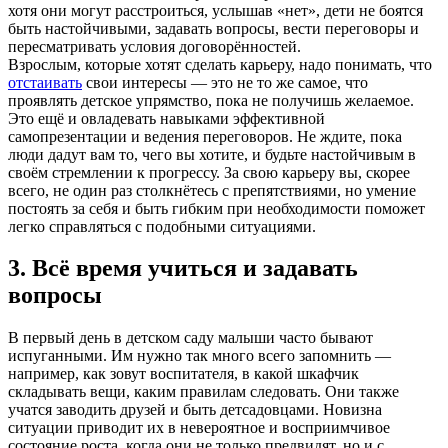
хотя они могут расстроиться, услышав «нет», дети не боятся
быть настойчивыми, задавать вопросы, вести переговоры и
пересматривать условия договорённостей.
Взрослым, которые хотят сделать карьеру, надо понимать, что
отстаивать
свои интересы — это не то же самое, что
проявлять детское упрямство, пока не получишь желаемое.
Это ещё и овладевать навыками эффективной
самопрезентации и ведения переговоров. Не ждите, пока
люди дадут вам то, чего вы хотите, и будьте настойчивым в
своём стремлении к прогрессу. За свою карьеру вы, скорее
всего, не один раз столкнётесь с препятствиями, но умение
постоять за себя и быть гибким при необходимости поможет
легко справляться с подобными ситуациями.
3. Всё время учиться и задавать
вопросы
В первый день в детском саду малыши часто бывают
испуганными. Им нужно так много всего запомнить —
например, как зовут воспитателя, в какой шкафчик
складывать вещи, каким правилам следовать. Они также
учатся заводить друзей и быть детсадовцами. Новизна
ситуации приводит их в невероятное и восприимчивое
состояние роста, когда они не только предвидят, но и с