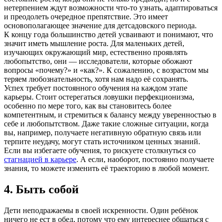
нетерпением ждут возможности что‑то узнать, адаптироваться
и преодолеть очередное препятствие. Это имеет
основополагающее значение для детсадовского периода.
К концу года большинство детей усваивают и понимают, что
значит иметь мышление роста. Для маленьких детей,
изучающих окружающий мир, естественно проявлять
любопытство, они — исследователи, которые обожают
вопросы «почему?» и «как?». К сожалению, с возрастом мы
теряем любознательность, хотя нам надо её сохранять.
Успех требует постоянного обучения на каждом этапе
карьеры. Стоит остерегаться ловушки перфекционизма,
особенно по мере того, как вы становитесь более
компетентным, и стремиться к балансу между уверенностью в
себе и любопытством. Даже такие сложные ситуации, когда
вы, например, получаете негативную обратную связь или
терпите неудачу, могут стать источником ценных знаний.
Если вы избегаете обучения, то рискуете столкнуться со
стагнацией в карьере
. А если, наоборот, постоянно получаете
знания, то можете изменить её траекторию в любой момент.
4. Быть собой
Дети неподражаемы в своей искренности. Один ребёнок
ничего не ест в обед, потому что ему интереснее общаться с