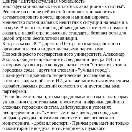
Центра "Интеллектуальная мобильность
многофункциональных беспилотных авиационных систем".
Решение на основе нейросетей позволит упорядочить и
автоматизировать полеты дронов и минимизировать
количество потенциальных нештатных ситуаций на земле и в
воздухе. В перспективе подобная единая экосистема поможет
создать в нашей стране высокие стандарты безопасности для
целой отрасли беспилотной авиации.
Как рассказал "РГ" директор Центра по взаимодействию с
органами власти и индустриальными партнерами
Новосибирского государственного университета Александр
Люлько, общее направление исследований центра ИИ, по
которому вуз выиграл конкурс, называется "Строительство и
городская среда", другими словами - "умный город".
Планируется проводить теоретические исследования,
готовить кадры в области ИИ, а также заниматься внедрением
разрабатываемых решений совместно с индустриальными
партнерами.
"Если более детально, то мы предполагаем создать платформу
управления строительными проектами, цифровые двойники
сложных городских систем, действующих в условиях
неопределенности, "умные" сети датчиков для городской
инфраструктуры, оптимизировать сети экологического
мониторинга, - добавил эксперт. - Причем речь идет не только
о мониторинге воздуха, но и, например, шумового