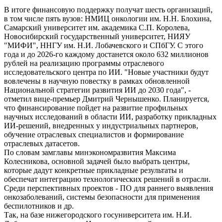
В итоге финансовую поддержку получат шесть организаций,
в том числе пять вузов: НМИЦ онкологии им. Н.Н. Блохина,
Самарский университет им. академика С.П. Королева,
Новосибирский государственный университет, НИЯУ
"МИФИ", ННГУ им. Н.И. Лобачевского и СПбГУ. С этого
года и до 2026-го каждому достанется около 632 миллионов
рублей на реализацию программы отраслевого
исследовательского центра по ИИ. "Новые участники будут
вовлечены в научную повестку в рамках обновленной
Национальной стратегии развития ИИ до 2030 года", -
отметил вице-премьер Дмитрий Чернышенко. Планируется,
что финансирование пойдет на развитие профильных
научных исследований в области ИИ, разработку прикладных
ИИ-решений, внедренных у индустриальных партнеров,
обучение отраслевых специалистов и формирование
отраслевых датасетов.
По словам замглавы минэкономразвития Максима
Колесникова, основной задачей было выбрать центры,
которые дадут конкретные прикладные результаты и
обеспечат интеграцию технологических решений в отрасли.
Среди перспективных проектов - ПО для раннего выявления
онкозаболеваний, системы безопасности для применения
беспилотников и др.
Так, на базе нижегородского госуниверситета им. Н.И.