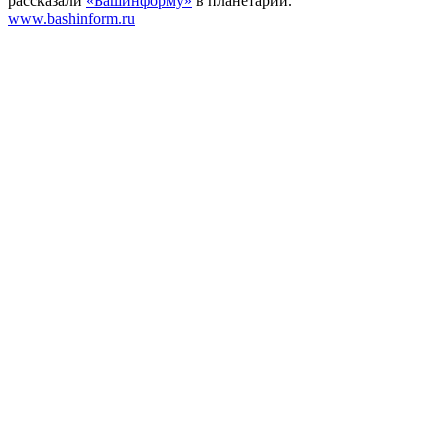
рассказали
«Башинформу»
в планетарии.
www.bashinform.ru