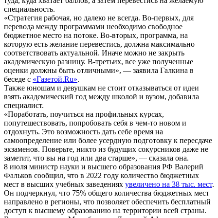
туда, куда хватает баллов, а затем перевестись на желаемую
специальность.
«Стратегия рабочая, но далеко не всегда. Во-первых, для
перевода между программами необходимо свободное
бюджетное место на потоке. Во-вторых, программа, на
которую есть желание перевестись, должна максимально
соответствовать актуальной. Иначе можно не закрыть
академическую разницу. В-третьих, все уже полученные
оценки должны быть отличными», — заявила Галкина в
беседе с
«Газетой.Ru»
.
Также юношам и девушкам не стоит отказываться от идеи
взять академический год между школой и вузом, добавила
специалист.
«Поработать, поучиться на профильных курсах,
попутешествовать, попробовать себя в чем-то новом и
отдохнуть. Это возможность дать себе время на
самоопределение или более усердную подготовку к пересдаче
экзаменов. Поверьте, никто из будущих сокурсников даже не
заметит, что вы на год или два старше», — сказала она.
8 июля министр науки и высшего образования РФ Валерий
Фальков сообщил, что в 2022 году количество бюджетных
мест в высших учебных заведениях
увеличено на 38 тыс. мест
.
Он подчеркнул, что 75% общего количества бюджетных мест
направлено в регионы, что позволяет обеспечить бесплатный
доступ к высшему образованию на территории всей страны.