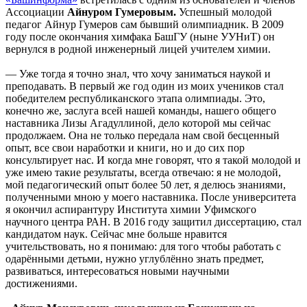
Ассоциации
Айнуром Гумеровым.
Успешный молодой
педагог Айнур Гумеров сам бывший олимпиадник. В 2009
году после окончания химфака БашГУ (ныне УУНиТ) он
вернулся в родной инженерный лицей учителем химии.
— Уже тогда я точно знал, что хочу заниматься наукой и
преподавать. В первый же год один из моих учеников стал
победителем республиканского этапа олимпиады. Это,
конечно же, заслуга всей нашей команды, нашего общего
наставника Лизы Агадуллиной, дело которой мы сейчас
продолжаем. Она не только передала нам свой бесценный
опыт, все свои наработки и книги, но и до сих пор
консультирует нас. И когда мне говорят, что я такой молодой и
уже имею такие результаты, всегда отвечаю: я не молодой,
мой педагогический опыт более 50 лет, я делюсь знаниями,
полученными мною у моего наставника. После университета
я окончил аспирантуру Института химии Уфимского
научного центра РАН. В 2016 году защитил диссертацию, стал
кандидатом наук. Сейчас мне больше нравится
учительствовать, но я понимаю: для того чтобы работать с
одарёнными детьми, нужно углублённо знать предмет,
развиваться, интересоваться новыми научными
достижениями.