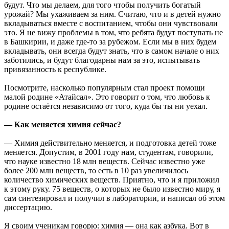
будут. Что мы делаем, для того чтобы получить богатый
урожай? Мы ухаживаем за ним. Считаю, что и в детей нужно
вкладываться вместе с воспитанием, чтобы они чувствовали
это. Я не вижу проблемы в том, что ребята будут поступать не
в Башкирии, и даже где-то за рубежом. Если мы в них будем
вкладывать, они всегда будут знать, что в самом начале о них
заботились, и будут благодарны нам за это, испытывать
привязанность к республике.
Посмотрите, насколько популярным стал проект помощи
малой родине «Атайсал». Это говорит о том, что любовь к
родине остаётся независимо от того, куда бы ты ни уехал.
— Как меняется химия сейчас?
— Химия действительно меняется, и подготовка детей тоже
меняется. Допустим, в 2001 году нам, студентам, говорили,
что науке известно 18 млн веществ. Сейчас известно уже
более 200 млн веществ, то есть в 10 раз увеличилось
количество химических веществ. Приятно, что и я приложил
к этому руку. 75 веществ, о которых не было известно миру, я
сам синтезировал и получил в лаборатории, и написал об этом
диссертацию.
Я своим ученикам говорю: химия — она как азбука. Вот в