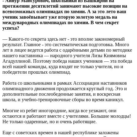
-
Айнур Мансурович, школьники из Башкирии на
протяжении десятилетий занимают высокие позиции на
всевозможных олимпиадах по химии. А за это лето ваш
ученик завоёвывает уже вторую золотую медаль на
международных олимпиадах по химии. В чем секрет
успеха?
— Какого-то секрета здесь нет - это вполне закономерный
результат. Главное - это систематическая подготовка. Много
лет в лицее ведется работа с одарёнными детьми по методике
нашего наставника — народного учителя Лизы Киямовны
Агадуллиной. Поэтому победа наших учеников — эта победа
всей нашей команды, куда входят не только учителя, но и
победители прошлых олимпиад.
Работа со школьниками в рамках Ассоциации наставников
олимпиадного движения продолжается круглый год. Это и
дополнительные послеобеденные занятия, и воскресная
школа, и учебно-тренировочные сборы во время каникул.
Многие из ребят иногородние, когда все уезжают, они
остаются и работают вместе с учителями. Большие молодцы!
Не только одаренные, но и очень работящие.
Еще с советских времен в нашей республике заложены