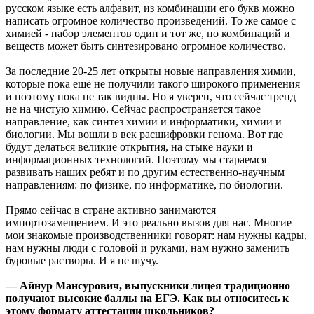
русском языке есть алфавит, из комбинации его букв можно
написать огромное количество произведений. То же самое с
химией - набор элементов один и тот же, но комбинаций и
веществ может быть синтезировано огромное количество.
За последние 20-25 лет открыты новые направления химии,
которые пока ещё не получили такого широкого применения
и поэтому пока не так видны. Но я уверен, что сейчас тренд
не на чистую химию. Сейчас распространяется такое
направление, как синтез химии и информатики, химии и
биологии. Мы вошли в век расшифровки генома. Вот где
будут делаться великие открытия, на стыке науки и
информационных технологий. Поэтому мы стараемся
развивать наших ребят и по другим естественно-научным
направлениям: по физике, по информатике, по биологии.
Прямо сейчас в стране активно занимаются
импортозамещением. И это реально вызов для нас. Многие
мои знакомые производственники говорят: нам нужны кадры,
нам нужны люди с головой и руками, нам нужно заменить
буровые растворы. И я не шучу.
— Айнур Мансурович, выпускники лицея традиционно
получают высокие баллы на ЕГЭ. Как вы относитесь к
этому формату аттестации школьников?