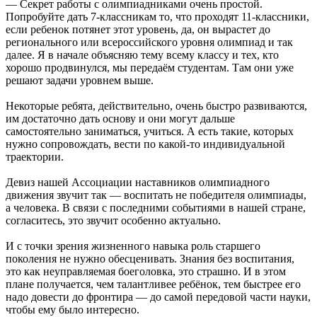
— Секрет работы с олимпиадниками очень простой.
Попробуйте дать 7-классникам то, что проходят 11-классники,
если ребенок потянет этот уровень, да, он вырастет до
регионального или всероссийского уровня олимпиад и так
далее. Я в начале объясняю тему всему классу и тех, кто
хорошо продвинулся, мы передаём студентам. Там они уже
решают задачи уровнем выше.
Некоторые ребята, действительно, очень быстро развиваются,
им достаточно дать основу и они могут дальше
самостоятельно заниматься, учиться. А есть такие, которых
нужно сопровождать, вести по какой-то индивидуальной
траектории.
Девиз нашей Ассоциации наставников олимпиадного
движения звучит так — воспитать не победителя олимпиады,
а человека. В связи с последними событиями в нашей стране,
согласитесь, это звучит особенно актуально.
И с точки зрения жизненного навыка роль старшего
поколения не нужно обесценивать. Знания без воспитания,
это как неуправляемая боеголовка, это страшно. И в этом
плане получается, чем талантливее ребёнок, тем быстрее его
надо довести до фронтира — до самой передовой части науки,
чтобы ему было интересно.