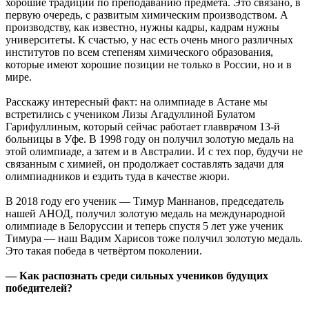
хорошие традиции по преподаванию предмета. Это связано, в
первую очередь, с развитым химическим производством. А
производству, как известно, нужны кадры, кадрам нужны
университеты. К счастью, у нас есть очень много различных
институтов по всем степеням химического образования,
которые имеют хорошие позиции не только в России, но и в
мире.
Расскажу интересный факт: на олимпиаде в Астане мы
встретились с учеником Лизы Агадуллиной Булатом
Гарифуллиным, который сейчас работает главврачом 13-й
больницы в Уфе. В 1998 году он получил золотую медаль на
этой олимпиаде, а затем и в Австралии. И с тех пор, будучи не
связанным с химией, он продолжает составлять задачи для
олимпиадников и ездить туда в качестве жюри.
В 2018 году его ученик — Тимур Маннанов, председатель
нашей АНОД, получил золотую медаль на международной
олимпиаде в Белоруссии и теперь спустя 5 лет уже ученик
Тимура — наш Вадим Харисов тоже получил золотую медаль.
Это такая победа в четвёртом поколении.
— Как распознать среди сильных учеников будущих
победителей?