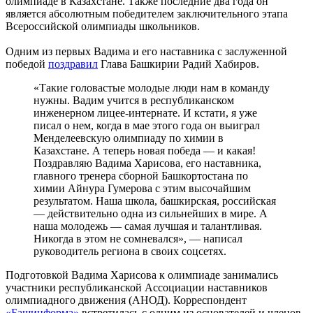
олимпиаде в Казахстане. Также последние два года он
является абсолютным победителем заключительного этапа
Всероссийской олимпиады школьников.
Одним из первых Вадима и его наставника с заслуженной
победой
поздравил
Глава Башкирии Радий Хабиров.
«Такие головастые молодые люди нам в команду
нужны. Вадим учится в республиканском
инженерном лицее-интернате. И кстати, я уже
писал о нем, когда в мае этого года он выиграл
Менделеевскую олимпиаду по химии в
Казахстане. А теперь новая победа — и какая!
Поздравляю Вадима Харисова, его наставника,
главного тренера сборной Башкортостана по
химии Айнура Гумерова с этим высочайшим
результатом. Наша школа, башкирская, российская
— действительно одна из сильнейших в мире. А
наша молодежь — самая лучшая и талантливая.
Никогда в этом не сомневался», — написал
руководитель региона в своих соцсетях.
Подготовкой Вадима Харисова к олимпиаде занимались
участники республиканской Ассоциации наставников
олимпиадного движения (АНОД). Корреспондент
«Башинформа»
встретилась с одним из основателей и членов