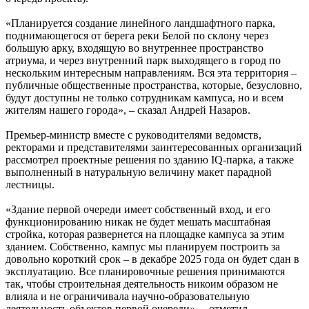
«Планируется создание линейного ландшафтного парка,
поднимающегося от берега реки Белой по склону через
большую арку, входящую во внутреннее пространство
атриума, и через внутренний парк выходящего в город по
нескольким интересным направлениям. Вся эта территория –
публичные общественные пространства, которые, безусловно,
будут доступны не только сотрудникам кампуса, но и всем
жителям нашего города», – сказал Андрей Назаров.
Премьер-министр вместе с руководителями ведомств,
ректорами и представителями заинтересованных организаций
рассмотрел проектные решения по зданию IQ-парка, а также
выполненный в натуральную величину макет парадной
лестницы.
«Здание первой очереди имеет собственный вход, и его
функционированию никак не будет мешать масштабная
стройка, которая развернется на площадке кампуса за этим
зданием. Собственно, кампус мы планируем построить за
довольно короткий срок – в декабре 2025 года он будет сдан в
эксплуатацию. Все планировочные решения принимаются
так, чтобы строительная деятельность никоим образом не
влияла и не ограничивала научно-образовательную
деятельность объектов первой очереди», – отметил