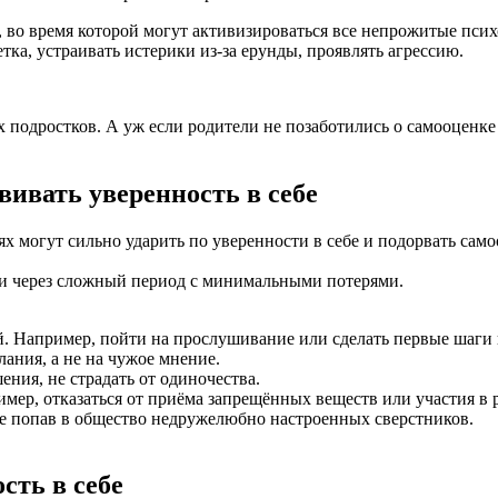
 во время которой могут активизироваться все непрожитые псих
ка, устраивать истерики из‑за ерунды, проявлять агрессию.
 подростков. А уж если родители не позаботились о самооценке
вивать уверенность в себе
х могут сильно ударить по уверенности в себе и подорвать само
ти через сложный период с минимальными потерями.
й. Например, пойти на прослушивание или сделать первые шаги
ания, а не на чужое мнение.
ния, не страдать от одиночества.
имер, отказаться от приёма запрещённых веществ или участия в 
же попав в общество недружелюбно настроенных сверстников.
сть в себе