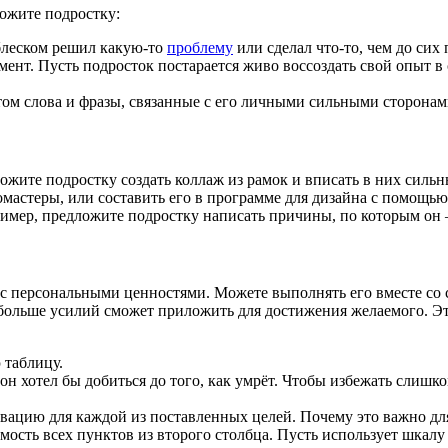
ожите подростку:
 блеском решил какую‑то
проблему
или сделал что‑то, чем до сих
мент. Пусть подросток постарается живо воссоздать свой опыт в 
ом слова и фразы, связанные с его личными сильными сторонам
жите подростку создать коллаж из рамок и вписать в них сильны
ломастеры, или составить его в программе для дизайна с помощь
имер, предложите подростку написать причины, по которым он —
 с персональными ценностями. Можете выполнять его вместе со 
м больше усилий сможет приложить для достижения желаемого. Эт
 таблицу.
 он хотел бы добиться до того, как умрёт. Чтобы избежать слиш
вацию для каждой из поставленных целей. Почему это важно дл
мость всех пунктов из второго столбца. Пусть использует шкалу 