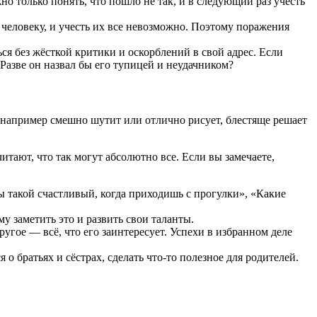
о только понять, что пошло не так, и в следующий раз учесть
 человеку, и учесть их все невозможно. Поэтому поражения
ься без жёсткой критики и оскорблений в свой адрес. Если
 Разве он назвал бы его тупицей и неудачником?
, например смешно шутит или отлично рисует, блестяще решает
ают, что так могут абсолютно все. Если вы замечаете,
Ты такой счастливый, когда приходишь с прогулки», «Какие
у заметить это и развить свои таланты.
угое — всё, что его заинтересует. Успехи в избранном деле
 братьях и сёстрах, сделать что‑то полезное для родителей.