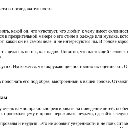
ости и последовательности.
ть, какой он, что чувствует, что любит, к чему имеет склонность
 в презрительной манере о его стиле в одежде или музыке, кото
, какой он на самом деле, и не интересуются им. В голове взро
 ты делаешь не так, как надо». Понятно, что настоящий человек н
я.
ругих. Им кажется, что окружающие постоянно их оценивают. О
ь подогнать его под образ, выстроенный в вашей голове. Откажи
чам
 очень важно правильно реагировать на поведение детей, особенн
к происходящему и проще переживать неудачи, сделайте следую
за провалы и неудачи. Это не добавит уверенности и не повысит 