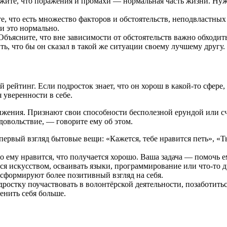
ажите, что поражения и промахи — нормальная часть жизни. Нужн
те, что есть множество факторов и обстоятельств, неподвластных
 и это нормально.
 Объясните, что вне зависимости от обстоятельств важно обходит
ить, что бы он сказал в такой же ситуации своему лучшему другу.
 рейтинг. Если подросток знает, что он хорош в какой‑то сфере
 уверенности в себе.
ения. Признают свои способности бесполезной ерундой или счит
удовольствие, — говорите ему об этом.
 первый взгляд бытовые вещи: «Кажется, тебе нравится петь», «
 ему нравится, что получается хорошо. Ваша задача — помочь ем
я искусством, осваивать языки, программирование или что‑то др
 сформируют более позитивный взгляд на себя.
тку поучаствовать в волонтёрской деятельности, позаботиться о
ценить себя больше.