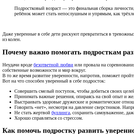
Подростковый возраст — это финальная сборка личности,
ребёнок может стать непослушным и упрямым, как трёхлет
Даже уверенные в себе дети рискуют превратиться в тревожных
из колеи.
Почему важно помогать подросткам раз
Неудачи вроде
безответной любви
или провала на соревнования
собственные возможности и мир вокруг.
В то же время развитие уверенности, напротив, поможет прой
Вот на что способен уверенный в себе подросток:
Совершить смелый поступок, чтобы добиться своих целе
Принимать важные решения, опираясь на свой опыт и жел
Выстраивать здоровые дружеские и романтические отноше
Говорить «нет», несмотря на давление сверстников. Напр
Не стать жертвой
буллинга
, сохранить самоуважение, да
Хорошо справляться со стрессом.
Как помочь подростку развить уверенно