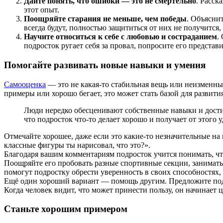
Дайте понять, что ошибки — это не смертельно
. Расск
этот опыт.
Поощряйте старания не меньше, чем победы
. Объясни
всегда будут, полностью защититься от них не получится,
Научите относиться к себе с любовью и состраданием
.
подросток ругает себя за провал, попросите его представ
Помогайте развивать новые навыки и умения
Самооценка
— это не какая‑то стабильная вещь или неизменный
примеры или хорошо бегает, это может стать базой для развития
Люди нередко обесценивают собственные навыки и достиж
что подросток что‑то делает хорошо и получает от этого 
Отмечайте хорошее, даже если это какие‑то незначительные на
классные фигуры ты нарисовал, что это?».
Благодаря вашим комментариям подросток учится понимать, что
Поощряйте его пробовать разные спортивные секции, заниматьс
помогут подростку обрести уверенность в своих способностях,
Ещё один хороший вариант — помощь другим. Предложите подрос
Когда человек видит, что может принести пользу, он начинает 
Станьте хорошим примером