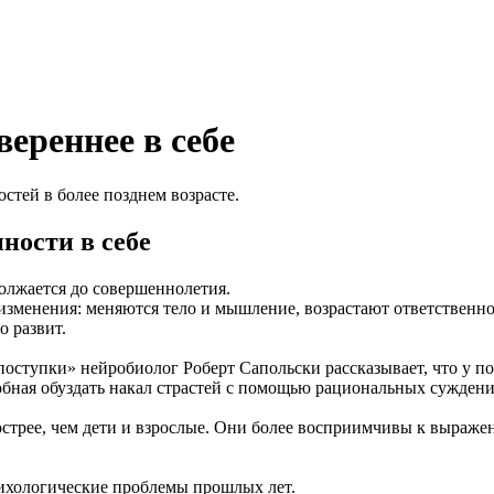
вереннее в себе
стей в более позднем возрасте.
ности в себе
олжается до совершеннолетия.
зменения: меняются тело и мышление, возрастают ответственнос
о развит.
 поступки» нейробиолог Роберт Сапольски рассказывает, что у п
собная обуздать накал страстей с помощью рациональных суждений
острее, чем дети и взрослые. Они более восприимчивы к выраже
сихологические проблемы прошлых лет.