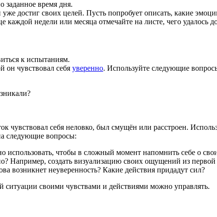
о заданное время дня.
уже достиг своих целей. Пусть попробует описать, какие эмоци
е каждой недели или месяца отмечайте на листе, чего удалось д
виться к испытаниям.
й он чувствовал себя
уверенно
. Используйте следующие вопрос
озникали?
ок чувствовал себя неловко, был смущён или расстроен. Использ
на следующие вопросы:
 использовать, чтобы в сложный момент напомнить себе о сво
нно? Например, создать визуализацию своих ощущений из первой
нова возникнет неуверенность? Какие действия придадут сил?
ой ситуации своими чувствами и действиями можно управлять.