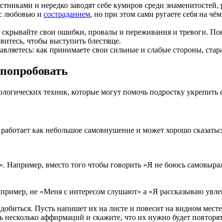
рстниками и нередко заводят себе кумиров среди знаменитостей,
 с любовью и
состраданием
, но при этом сами ругаете себя на ч
 скрывайте свои ошибки, провалы и переживания и тревоги. Пок
овитесь, чтобы выступить блестяще.
авляетесь: как принимаете свои сильные и слабые стороны, стара
 попробовать
хологических техник, которые могут помочь подростку укрепить 
работает как небольшое самовнушение и может хорошо сказатьс
». Например, вместо того чтобы говорить «Я не боюсь самовыра
Например, не «Меня с интересом слушают» а «Я рассказываю увле
добиться. Пусть напишет их на листе и повесит на видном месте
 несколько аффирмаций и скажите, что их нужно будет повторять