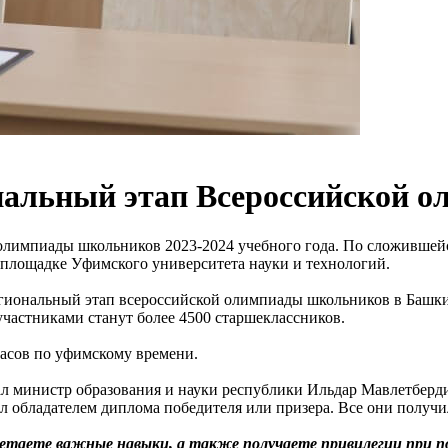
нальный этап Всероссийской 
 олимпиады школьников 2023-2024 учебного года. По сложившей
на площадке Уфимского университета науки и технологий.
гиональный этап всероссийской олимпиады школьников в Башки
 участниками станут более 4500 старшеклассников.
часов по уфимскому времени.
л министр образования и науки республики Ильдар Мавлетберд
ал обладателем диплома победителя или призера. Все они получ
ретаете важные навыки, а также получаете привилегии при п