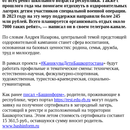
от всех ребят школьного возраста республики. Также с
прошлого года мы помогаем отдохнуть в оздоровительных
лагерях детям участников специальной военной операции.
В 2023 году на эту меру поддержки направили более 245
млн рублей. Всего планируется организовать отдых около
7000 таких ребят», — написал он в своем телеграм-канале.
По словам Андрея Назарова, центральной темой предстоящей
оздоровительной кампании станет сфера воспитания,
основанная на базовых ценностях: родина, семья, дружба,
труд и милосердие.
В рамках проекта «
#КаникулыДетиБашкортостана
» будут
работать профильные и тематические смены: техническая,
естественно-научная, физкультурно-спортивная,
художественная, туристско-краеведческая, социально-
гуманитарная.
Как ранее
писал «Башинформ»
, родители, проживающие в
республике, через портал
https://rest.edu-rb.ru
могут подать
заявку на получение сертификата в загородный лагерь,
состоящий в реестре и расположенный на территории
Башкортостана. Этим летом стоимость сертификата составит
15 361,5 руб., оставшуюся сумму вносит родитель.
www.bashinform.ru