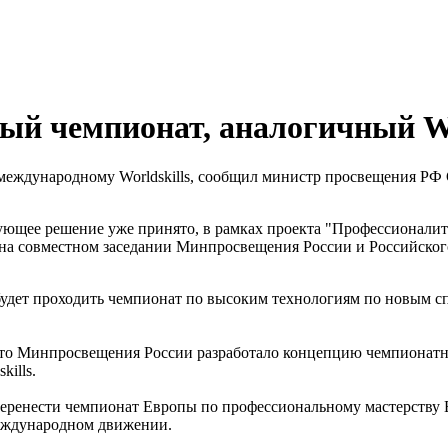
ный чемпионат, аналогичный Wo
международному Worldskills, сообщил министр просвещения РФ
ующее решение уже принято, в рамках проекта "Профессионалитет
в на совместном заседании Минпросвещения России и Российск
удет проходить чемпионат по высоким технологиям по новым сп
т, что Минпросвещения России разработало концепцию чемпионат
ills.
еренести чемпионат Европы по профессиональному мастерству E
 международном движении.