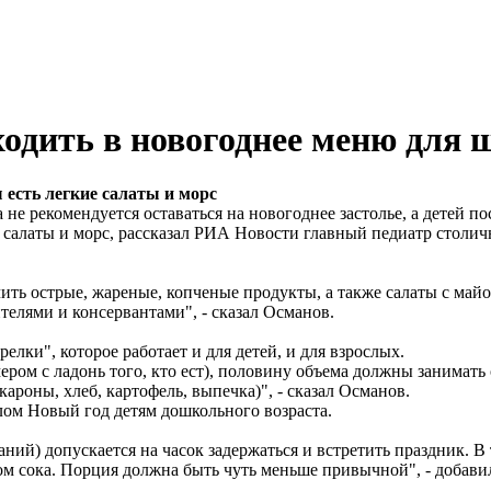
ходить в новогоднее меню для
есть легкие салаты и морс
не рекомендуется оставаться на новогоднее застолье, а детей п
ие салаты и морс, рассказал РИА Новости главный педиатр стол
ить острые, жареные, копченые продукты, а также салаты с ма
ителями и консервантами", - сказал Османов.
елки", которое работает и для детей, и для взрослых.
ром с ладонь того, кто ест), половину объема должны занимать ов
ароны, хлеб, картофель, выпечка)", - сказал Османов.
олом Новый год детям дошкольного возраста.
ий) допускается на часок задержаться и встретить праздник. В
ом сока. Порция должна быть чуть меньше привычной", - добави