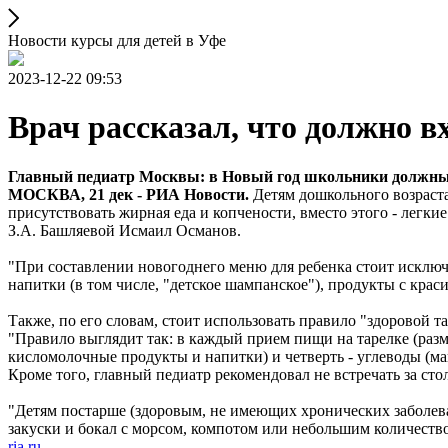
Новости курсы для детей в Уфе
2023-12-22 09:53
Врач рассказал, что должно в
Главный педиатр Москвы: в Новый год школьники должны 
МОСКВА, 21 дек - РИА Новости.
Детям дошкольного возраста 
присутствовать жирная еда и копчености, вместо этого - легк
З.А. Башляевой Исмаил Османов.
"При составлении новогоднего меню для ребенка стоит исключ
напитки (в том числе, "детское шампанское"), продукты с крас
Также, по его словам, стоит использовать правило "здоровой тар
"Правило выглядит так: в каждый прием пищи на тарелке (разме
кисломолочные продукты и напитки) и четверть - углеводы (мак
Кроме того, главный педиатр рекомендовал не встречать за ст
"Детям постарше (здоровым, не имеющих хронических заболеван
закуски и бокал с морсом, компотом или небольшим количеств
ria.ru