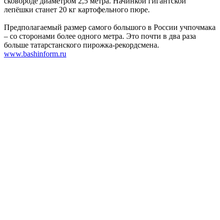
сковороде диаметром 2,5 метра. Начинкой гигантской
лепёшки станет 20 кг картофельного пюре.
Предполагаемый размер самого большого в России учпочмака
– со сторонами более одного метра. Это почти в два раза
больше татарстанского пирожка-рекордсмена.
www.bashinform.ru