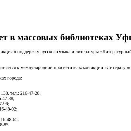
ет в массовых библиотеках У
я акция в поддержку русского языка и литературы «Литературны
.
диняется к международной просветительской акции «Литературн
ах города:
38, тел.: 216-47-28;
-47-38;
7-96;
16-48-02;
16-48-65;
8-85.