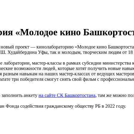
ория «Молодое кино Башкортос
т новый проект — кинолабораторию «Молодое кино Башкортостан
. Худайбердина Уфы, так и молодым, творческим людям от 18 д
 лаборатории, мастер-классы в рамках субсидии министерства 
ческие возможности людей, которые хотят получить новые навык
я разным навыкам на наших мастер-классах от ведущих мастеров
ультате три победителя смогут снять свой фильм с профессиона
о заполнить анкету
на сайте СК Башкортостана
, там же можно п
ан Фонда содействия гражданскому обществу РБ в 2022 году.