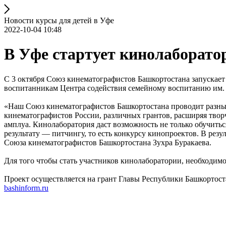
Новости курсы для детей в Уфе
2022-10-04 10:48
В Уфе стартует кинолаборат
С 3 октября Союз кинематографистов Башкортостана запускае
воспитанникам Центра содействия семейному воспитанию им. Ш
«Наш Союз кинематографистов Башкортостана проводит разные
кинематографистов России, различных грантов, расширяя твор
амплуа. Кинолаборатория даст возможность не только обучитьс
результату — питчингу, то есть конкурсу кинопроектов. В рез
Союза кинематографистов Башкортостана Зухра Буракаева.
Для того чтобы стать участников кинолаборатории, необходим
Проект осуществляется на грант Главы Республики Башкортост
bashinform.ru