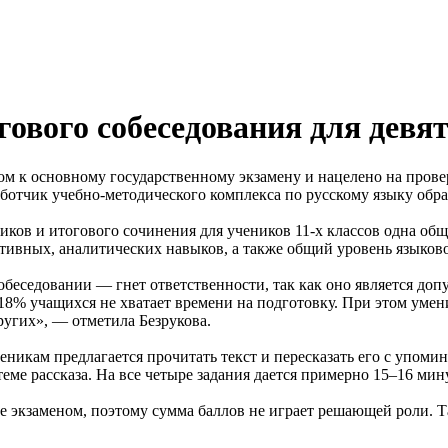
гового собеседования для девя
ком к основному государственному экзамену и нацелено на про
зработчик учебно-методического комплекса по русскому языку 
иков и итогового сочинения для учеников 11-х классов одна общ
ивных, аналитических навыков, а также общий уровень языково
беседовании — гнет ответственности, так как оно является доп
18% учащихся не хватает времени на подготовку. При этом умен
угих», — отметила Безрукова.
ченикам предлагается прочитать текст и пересказать его с упом
теме рассказа. На все четыре задания дается примерно 15–16 мин
не экзаменом, поэтому сумма баллов не играет решающей роли. Та