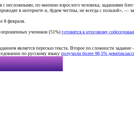
я с несложными, по мнению взрослого человека, заданиями блес
роводят в интернете и, будем честны, не всегда с пользой», — за
е 8 февраля.
ы опрошенных учеников (51%)
готовятся к итоговому собеседова
анием является пересказ текста. Второе по сложности задание
еседовании по русскому языку
получили более 98,5% девятиклас