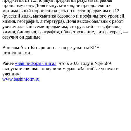
предметам из 12, по двум предметам результаты равны
прошлому году. Доля выпускников, не преодолевших
минимальный порог, снизилась по шести предметам из 12
(русский язык, математика базового и профильного уровней,
химия, география, литература). Доля высокобалльных работ
увеличилась по семи предметам, это русский язык, физика,
химия, биология, география, обществознание, литература», —
озвучил он данные.
В целом Азат Батыршин назвал результаты ЕГЭ
позитивными.
Ранее
«Башинформ» писал
, что в 2023 году в Уфе 589
выпускников школ получили медаль «За особые успехи в
учении».
www.bashinform.ru