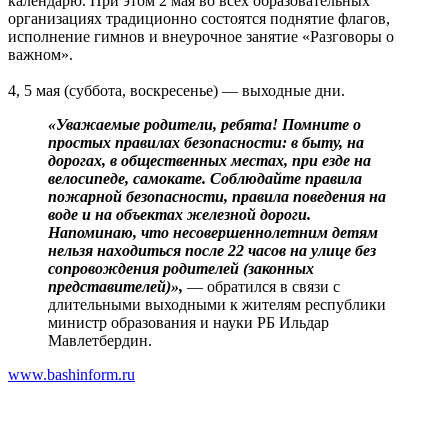
календарю. При этом 2 мая во всех образовательных
организациях традиционно состоятся поднятие флагов,
исполнение гимнов и внеурочное занятие «Разговоры о
важном».
4, 5 мая (суббота, воскресенье) — выходные дни.
«Уважаемые родители, ребята! Помните о
простых правилах безопасности: в быту, на
дорогах, в общественных местах, при езде на
велосипеде, самокате. Соблюдайте правила
пожарной безопасности, правила поведения на
воде и на объектах железной дороги.
Напоминаю, что несовершеннолетним детям
нельзя находиться после 22 часов на улице без
сопровождения родителей (законных
представителей)»,
— обратился в связи с
длительными выходными к жителям республики
министр образования и науки РБ Ильдар
Мавлетбердин.
www.bashinform.ru