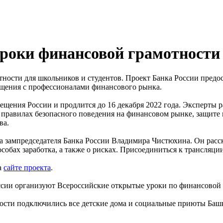
уроки финансовой грамотности
отности для школьников и студентов. Проект Банка России пред
бщения с профессионалами финансового рынка.
вещения России и продлится до 16 декабря 2022 года. Эксперты
 правилах безопасного поведения на финансовом рынке, защите 
ва.
ка зампредседателя Банка России Владимира Чистюхина. Он расс
обах заработка, а также о рисках. Присоединиться к трансляци
а
сайте проекта
.
ссии организуют Всероссийские открытые уроки по финансовой 
ости подключились все детские дома и социальные приюты Башк