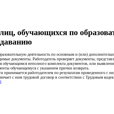
 лиц, обучающихся по образо
одаванию
разовательную деятельность по основным и (или) дополнитель
димые документы. Работодатель проверяет документы, представ
ия обучающимся неполного комплекта документов, или выявлени
менты обучающемуся с указанием причин возврата.
и принимается работодателем по результатам проведенного с ни
лючает с ним трудовой договор в соответствии с Трудовым коде
8