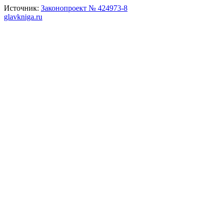
Источник:
Законопроект № 424973-8
glavkniga.ru