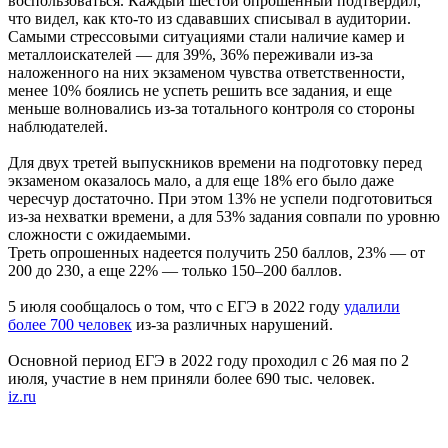
воспользоваться. Каждый шестой опрошенный подтвердил,
что видел, как кто-то из сдававших списывал в аудитории.
Самыми стрессовыми ситуациями стали наличие камер и
металлоискателей — для 39%, 36% переживали из-за
наложенного на них экзаменом чувства ответственности,
менее 10% боялись не успеть решить все задания, и еще
меньше волновались из-за тотального контроля со стороны
наблюдателей.
Для двух третей выпускников времени на подготовку перед
экзаменом оказалось мало, а для еще 18% его было даже
чересчур достаточно. При этом 13% не успели подготовиться
из-за нехватки времени, а для 53% задания совпали по уровню
сложности с ожидаемыми.
Треть опрошенных надеется получить 250 баллов, 23% — от
200 до 230, а еще 22% — только 150–200 баллов.
5 июля сообщалось о том, что с ЕГЭ в 2022 году
удалили
более 700 человек
из-за различных нарушений.
Основной период ЕГЭ в 2022 году проходил с 26 мая по 2
июля, участие в нем приняли более 690 тыс. человек.
iz.ru