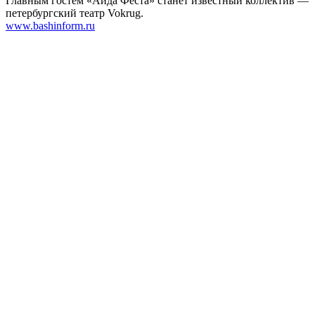
Главным гостем «Айда Феста» станет известный коллектив —
петербургский театр Vokrug.
www.bashinform.ru