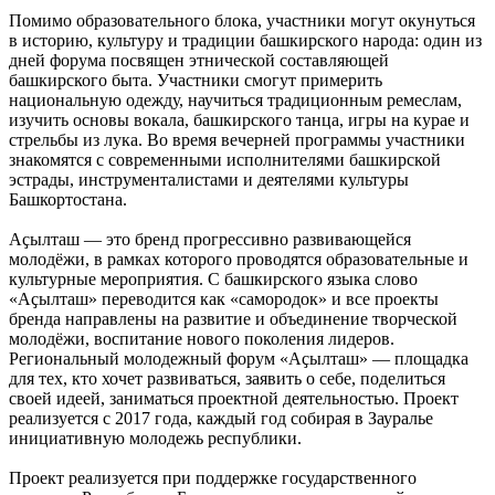
Помимо образовательного блока, участники могут окунуться
в историю, культуру и традиции башкирского народа: один из
дней форума посвящен этнической составляющей
башкирского быта. Участники смогут примерить
национальную одежду, научиться традиционным ремеслам,
изучить основы вокала, башкирского танца, игры на курае и
стрельбы из лука. Во время вечерней программы участники
знакомятся с современными исполнителями башкирской
эстрады, инструменталистами и деятелями культуры
Башкортостана.
Аҫылташ — это бренд прогрессивно развивающейся
молодёжи, в рамках которого проводятся образовательные и
культурные мероприятия. С башкирского языка слово
«Аҫылташ» переводится как «самородок» и все проекты
бренда направлены на развитие и объединение творческой
молодёжи, воспитание нового поколения лидеров.
Региональный молодежный форум «Аҫылташ» — площадка
для тех, кто хочет развиваться, заявить о себе, поделиться
своей идеей, заниматься проектной деятельностью. Проект
реализуется с 2017 года, каждый год собирая в Зауралье
инициативную молодежь республики.
Проект реализуется при поддержке государственного